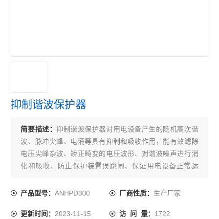
抑制谐波保护器
简要描述：
抑制谐波保护器对用电设备产生的随机高次谐
波、脉冲尖峰、电涌等具有抑制和吸收作用，能有效滤除
电压尖峰杂波、矫正畸变的电压波形、对谐波噪声进行消
化和吸收、防止保护装置误跳闸、保证用电设备正常运
行。
ANHPD300
生产厂家
产品型号：
厂商性质：
2023-11-15
1722
更新时间：
访 问 量：