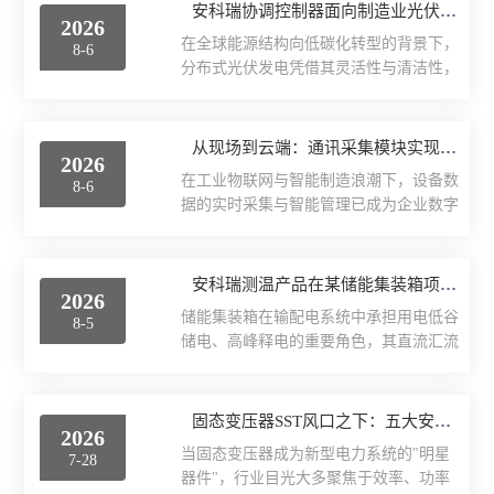
安科瑞协调控制器面向制造业光伏消纳与配网安全协调控制的应用案例
电气安全
2026
在全球能源结构向低碳化转型的背景下，
8-6
分布式光伏发电凭借其灵活性与清洁性，
电力监控与保护
成为推动制造业绿色转型的重要途径。然
而，随着光伏装机规模持续扩大，午间发
电量传感器
电高峰时段光伏出力远超负荷需求，余电
从现场到云端：通讯采集模块实现设备数据的无缝采集与智能管理
2026
上网不仅收益递减，部分地区甚至面临负
电能管理
在工业物联网与智能制造浪潮下，设备数
8-6
电价风险；与此同时，大量光伏功率注入
据的实时采集与智能管理已成为企业数字
配电网，可能导致电压越限、变压器反向
新能源
化转型的核心引擎。通讯采集模块作为连
过载等安全问题。如何在提升新能源自用
接现场设备与云端系统的“数据桥梁”，通
率的同时保障配电系统安全稳定运行，已
多用户电能计量箱
过协议转换、边缘计算与云端协同等技
安科瑞测温产品在某储能集装箱项目的应用
成为工商业光储项目面临的核心挑战。协
2026
术，破解了设备数据孤岛难题，推动生产
调控制器作为光储协同系统的核心调度单
储能集装箱在输配电系统中承担用电低谷
8-5
管理向智能化、精细化转型。本文从技术
电能质量治理
元，上接电网并网点与变压器实时状态，
储电、高峰释电的重要角色，其直流汇流
架构与应用价值双维度，解析通讯采集模
下连光伏逆变...
母排长期工作载流，存在热累积效应及短
块如何实现数据全流程的“无缝流动”。
智能网关
时电流超限的风险，若不及时监测温度异
一、模块化硬件架构：兼容性与可靠性的
常升高，可能导致电气安全隐患。本文以
固态变压器SST风口之下：五大安全监测维度，你都覆盖了吗？
基石通讯采集模块采用模块化设计，核心
数据中心
2026
杭州某储能集装箱直流汇流母排温度监测
硬件包括高性能处理器、多协议接口与工
当固态变压器成为新型电力系统的"明星
7-28
项目为例，分析了感应取电式传感器因直
业级通信组件：1.接口兼容性：集成
器件"，行业目光大多聚焦于效率、功率
单相2P多功能导轨电能表 RS485通讯选配分时计费功能
流侧无电流变化而无法工作、电池型传感