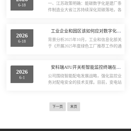
氢工艺主要有ALK碱性电解、PEM质子交
一、江苏政策明确：能碳数字化是建厂条
6-18
总”结构，解析无线测温监控系统从布线
换膜、SOEC固体氧化物高温电解、AEM
件制造业大省江苏持续深化双碳落地，各
到调试的全流程，助力0基础用户快速上
阴离子...
类节能、碳评价政策不断收紧，数字化能
手。一、安装前准备：明确需求与规划布
碳管控早已不是加分项，而是申报省级绿
局1.现场勘查：确定测温点位置（如高压
色工厂的硬性门槛。依据《江苏省节约能
工业企业和园区该如何应对数字化能碳管理要求？
柜触头、电缆接头、变压器接头等易发热
2026
源条例》《固定资产投资项目节能审查和
部位），评估电磁干扰、环境温度等因
背景分析2025年10月，工业和信息化部关
6-18
碳排放评价实施办法》《零碳（近零碳）
素。2.设备选型：根据监测需求选择传感
于《开展2025年度绿色工厂推荐工作的通
工厂培育建设方案》等文件，省内制造企
器类型...
知》（工信厅节函〔2025〕390号）为贯
业有明确硬性要求：搭建实时在线能源监
彻落实《制造业绿色低碳发展行动方案
测体系，完整留存长期可追溯能耗数据，
（2025—2027年）》，实施绿色制造升级
安科瑞ATU开关柜智能监控终端在贵州某锂电池项目应用
人工纸质台账不予认可；完成规范化碳排
2026
行动，根据《绿色工厂梯度培育及管理暂
放自动核算，覆盖厂区碳排放、产品碳足
公司围绕智能配电发展战略，强化监控业
6-1
行办法》（以下简称《办法》），现组织
迹、供应链碳数据管理；申报绿色工厂、
务对配电安全的技术支撑。目前，变电站
开展2025年度绿色工厂推荐工作。一、总
接受节能监察...
远方遥控操作已普及，绝大多数变电站实
体要求本年度推荐工作包括绿色工厂、绿
现无人值班，监控工作由站端转向监控中
色工业园区，推荐的企业或园区原则上不
心集中开展。但随着智能配电的发展，传
低于本地区已有国家绿色工厂、绿色工业
下一页
末页
统操作模式逐渐暴露问题：操作等待时间
园区的平均水平。二、具体要求（一）新
长、状态确认及复令流程繁琐，导致检修
申报国家绿色工厂和绿色...
有效时间被压缩，恢复送电常安排在夜
间，存在安全隐患，也影响服务效率。为