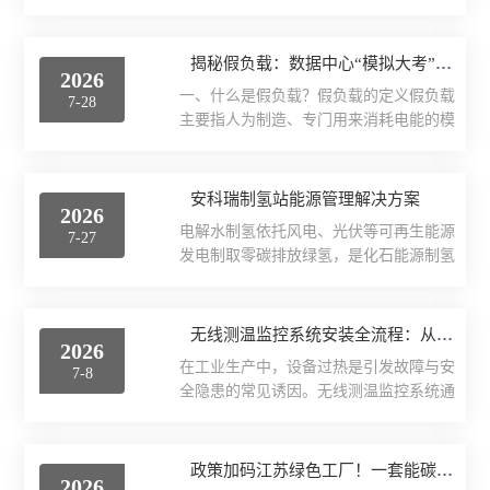
RS485/2...
密度和控制灵活性。但很少有人深入讨
器因高温环境导致寿命衰减等方案局限
论：SST独特的拓扑结构和交直流混联特
三路全电参量测量 远程控制
性，提出采用安科瑞ARTM-8温度巡检仪
性，带来了哪些传统变压器不曾遇到的安
揭秘假负载：数据中心“模拟大考”背后的耗电巨兽与破局之道！
配合PT100有线温度探头的测温方案。可
2026
全挑战？一、SST的核心价值1、什么是
实现直流汇流母排温度的实时采集、数码
霍尔电流传感器闭口式
一、什么是假负载？假负载的定义假负载
7-28
固态变压器？如果说传统工频变压器是电
管显示、超温预警及联动信号输出，满足
主要指人为制造、专门用来消耗电能的模
力系统里的"老黄牛"——可靠、笨重、功
储能集...
安科瑞交流电流传感器
拟负载，本身不产生有用做功，仅把电能
能单一，那么固态变压器
转化为热能（少数为光能），用来替代真
（SolidStateTransformer，简称SST）就是
实用电设备，模拟电路带载工况。假负载
安科瑞制氢站能源管理解决方案
新一代的"智能多面手"。简单来说，SST
2026
="假装在工作"的负载,本质是：消耗电
是一种基于电力电子技术的新型变压器，
电解水制氢依托风电、光伏等可再生能源
7-27
能、模拟真实负载、不产生有用功,存在
它通过高频变换链路实现电压变...
发电制取零碳排放绿氢，是化石能源制氢
的场景主要是测试验证、系统保护、阻抗
最核心的低碳替代路线，既是新型电力系
匹配、稳定工作点。在大型基础设施中：
统消纳新能源的关键储能载体，也是工
一个严谨的“考官”在数据中心、通信基站
业、交通、化工深度脱碳的刚需路径。风
无线测温监控系统安装全流程：从布线到调试，新手也能看懂
等大型设施建成后，会使用大功率假负载
2026
电光伏具有间歇性、波动性，大量新能源
（比如巨大的电阻箱）来模拟满载运行，
在工业生产中，设备过热是引发故障与安
7-8
基地存在发电富余无法并网。电解水把多
对供电系统、制冷系统和消防系统等进行
全隐患的常见诱因。无线测温监控系统通
余电能转化为氢能储存，实现电能→氢能
一次的“...
过实时监测关键节点温度，可提前预警异
→再发电/工业利用长时储能，大幅提升
常，保障设备安全运行。对于初次接触安
风光利用率，是远距离新能源消纳方案之
装的新手而言，掌握规范化的安装流程是
政策加码江苏绿色工厂！一套能碳平台搞定申报、监察、降碳全流程
一。一、制氢工艺分类及电气原理电解制
2026
确保系统稳定运行的基础。本文以“总-分-