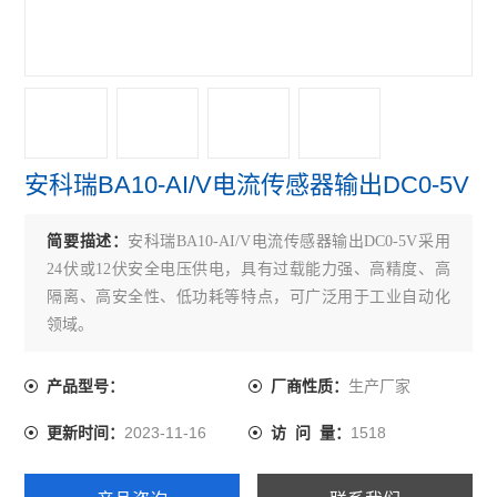
ARU系列浪涌保护器
电压互感器
电流互感器
直流漏电流传感器
安科瑞BA10-AI/V电流传感器输出DC0-5V
一进二出隔离器
简要描述：
安科瑞BA10-AI/V电流传感器输出DC0-5V采用
三相三线电压变送器
24伏或12伏安全电压供电，具有过载能力强、高精度、高
隔离、高安全性、低功耗等特点，可广泛用于工业自动化
三相四线电量变送器
领域。
BD系列电力变送器
生产厂家
产品型号：
厂商性质：
BM系列模拟信号隔离器
2023-11-16
1518
更新时间：
访 问 量：
BA系列交流电流传感器
霍尔传感器