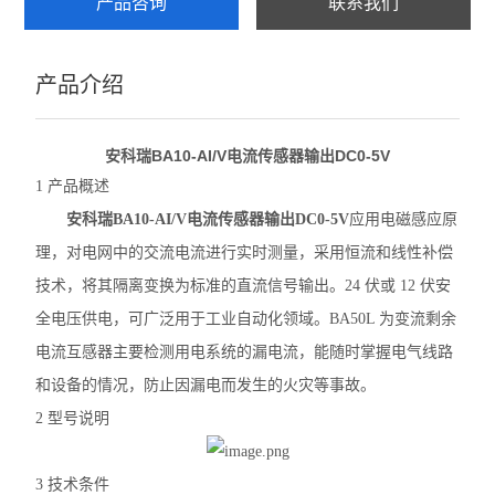
产品咨询
联系我们
AKH-0.66系列电流互感器
产品介绍
电流变送器
查看全部 >>
安科瑞BA10-AI/V电流传感器输出DC0-5V
1 产品概述
安科瑞BA10-AI/V电流传感器输出DC0-5V
应用电磁感应原
理，对电网中的交流电流进行实时测量，采用恒流和线性补偿
技术，将其隔离变换为标准的直流信号输出。24 伏或 12 伏安
全电压供电，可广泛用于工业自动化领域。BA50L 为变流剩余
电流互感器主要检测用电系统的漏电流，能随时掌握电气线路
和设备的情况，防止因漏电而发生的火灾等事故。
2 型号说明
3 技术条件