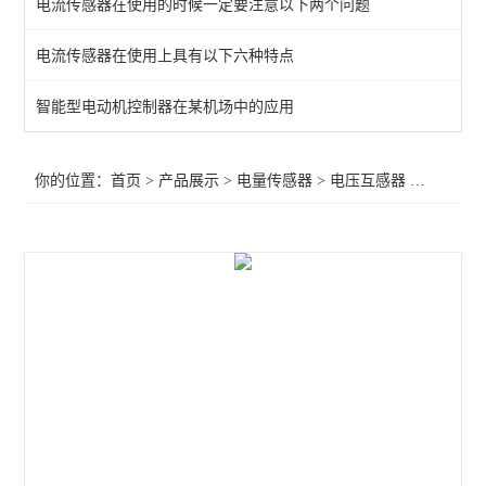
电流传感器在使用的时候一定要注意以下两个问题
电流隔离器
电流传感器在使用上具有以下六种特点
交流电流传感器 输出4-20mA
智能型电动机控制器在某机场中的应用
剩余电流漏电流互感器
BM-DV/IS电源隔离器
你的位置：
首页
>
产品展示
>
电量传感器
>
电压互感器
>安科瑞BA10-AI/V电流传感器输出DC0-5V
智能电流传感器
闭口式电流传感器
开口小型电流互感器 可带电操作
交流电流传感器
电量变送器
开口式电流互感器