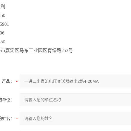
亚利
850
5901
06
850
海市嘉定区马东工业园区育绿路
253号
产品：
的单位：
的姓名：