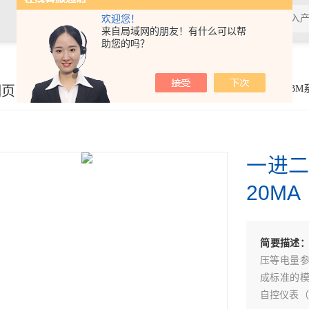
欢迎您！
来自局域网的朋友！有什么可以帮
助您的吗？
细页
你的位置：
首页
>
产品展示
>
电量传感器
>
BM
一进二
20MA
简要描述
压等电量
成标准的
自控仪表（