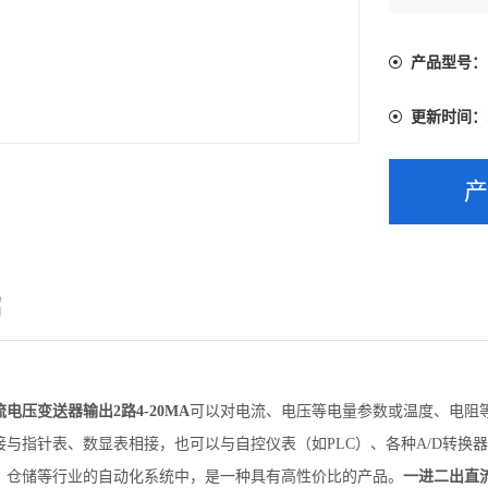
于电力、
中，是一种
产品型号：
更新时间：
绍
电压变送器输出2路4-20MA
可以对电流、电压等电量参数或温度、电阻
接与指针表、数显表相接，也可以与自控仪表（如PLC）、各种A/D转换
、仓储等行业的自动化系统中，是一种具有高性价比的产品。
一进二出直流