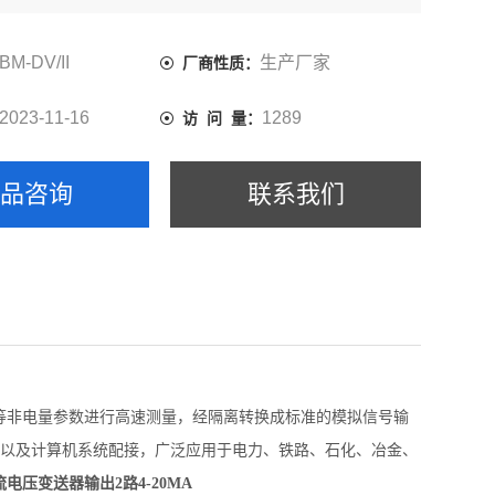
铁路、石化、冶金、化工、食品、仓储等行业的自动化系统
具有高性价比的产品。
BM-DV/II
生产厂家
厂商性质：
2023-11-16
1289
访 问 量：
产品咨询
联系我们
等非电量参数进行高速测量，经隔离转换成标准的模拟信号输
器以及计算机系统配接，广泛应用于电力、铁路、石化、冶金、
电压变送器输出2路4-20MA