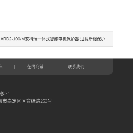
ARD2-100/M安科瑞一体式智能电机保护器 过载断相保护
：
言
在线商铺
联系我们
|
|
地址：
海市嘉定区区育绿路253号