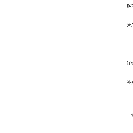
联
常
详
补