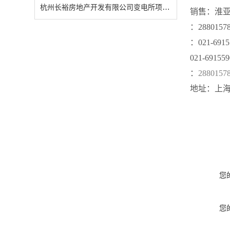
杭州长裕房地产开发有限公司变电所项目电力监控系统的设计与应用
销售：
淮
：
2880157
：
021
-
6915
021
-
691559
：
2880157
地址：
上
您
您