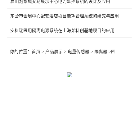
眉山泡菜城交易展示中心电力监控系统的设计及应用
电流隔离器
东营市会展中心配套酒店项目能耗管理系统的研究与应用
交流电流传感器 输出4-20mA
安科瑞医用隔离电源系统在上海某科创基地项目的应用
剩余电流漏电流互感器
BM-DV/IS电源隔离器
你的位置：
首页
>
产品展示
>
电量传感器
>
隔离器
>四线制温度隔离器 PT100输入隔离输出4-20mA
智能电流传感器
闭口式电流传感器
开口小型电流互感器 可带电操作
交流电流传感器
电量变送器
开口式电流互感器