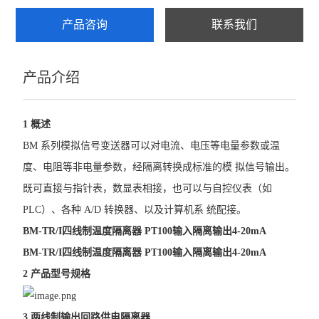
产品咨询
联系我们
AKH-0.66系列电流互感器
电流变送器
产品介绍
查看全部 >>
1 概述
BM 系列模拟信号变送器可以对电流、电压等电量参数或温
度、电阻等非电量参数，经隔离转换成标准的模 拟信号输出。
既可直接与指针表，数显表相接，也可以与自控仪表（如
PLC）、各种 A/D 转换器、以及计算机系 统配接。
BM-TR/I
四线制温度隔离器 PT100输入隔离输出4-20mA
BM-TR/I
四线制温度隔离器 PT100输入隔离输出4-20mA
2 产品型号规格
3 两线制输出回路供电隔离器