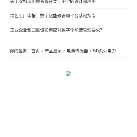
关于安科瑞能耗系统在吴江中学的设计和应用
电流隔离器
绿色工厂申报：数字化能碳管理平台落地指南
交流电流传感器 输出4-20mA
工业企业和园区该如何应对数字化能碳管理要求？
剩余电流漏电流互感器
BM-DV/IS电源隔离器
你的位置：
首页
>
产品展示
>
电量传感器
>
BD系列电力变送器
>安
智能电流传感器
闭口式电流传感器
开口小型电流互感器 可带电操作
交流电流传感器
电量变送器
开口式电流互感器