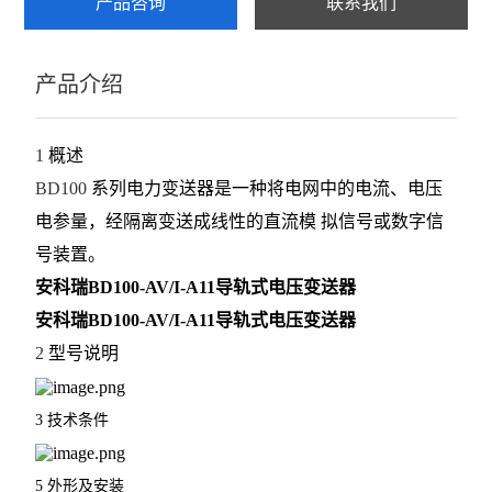
产品咨询
联系我们
AKH-0.66系列电流互感器
产品介绍
电流变送器
查看全部 >>
1
概述
BD100
系列电力变送器是一种将电网中的电流、电压
电参量，经隔离变送成线性的直流模
拟信号或数字信
号装置。
安科瑞BD100-AV/I-A11导轨式电压变送器
安科瑞BD100-AV/I-A11导轨式电压变送器
2
型号说明
3
技术条件
5
外形及安装