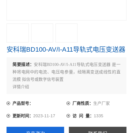
ARU系列浪涌保护器
电压互感器
电流互感器
直流漏电流传感器
安科瑞BD100-AV/I-A11导轨式电压变送器
一进二出隔离器
简要描述：
安科瑞BD100-AV/I-A11导轨式电压变送器 是一
三相三线电压变送器
种将电网中的电流、电压电参量，经隔离变送成线性的直
流模 拟信号或数字信号装置
三相四线电量变送器
详情介绍
BD系列电力变送器
生产厂家
产品型号：
厂商性质：
BM系列模拟信号隔离器
2023-11-17
1335
更新时间：
访 问 量：
BA系列交流电流传感器
霍尔传感器