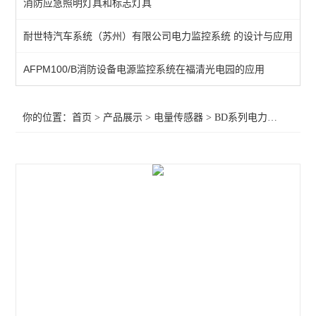
消防应急照明灯具和标志灯具
电流隔离器
耐世特汽车系统（苏州）有限公司电力监控系统 的设计与应用
交流电流传感器 输出4-20mA
AFPM100/B消防设备电源监控系统在福清光电园的应用
剩余电流漏电流互感器
BM-DV/IS电源隔离器
你的位置：
首页
>
产品展示
>
电量传感器
>
BD系列电力变送器
>安
智能电流传感器
闭口式电流传感器
开口小型电流互感器 可带电操作
交流电流传感器
电量变送器
开口式电流互感器