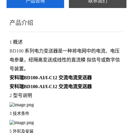
产品咨询
联系我们
AKH-0.66系列电流互感器
产品介绍
电流变送器
查看全部 >>
1
概述
BD100
系列电力变送器是一种将电网中的电流、电压
电参量，经隔离变送成线性的直流模
拟信号或数字信
号装置。
安科瑞BD100-AI/I-C12 交流电流变送器
安科瑞BD100-AI/I-C12 交流电流变送器
2
型号说明
3
技术条件
5
外形及安装