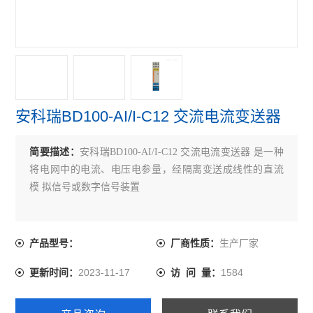
ARU系列浪涌保护器
电压互感器
电流互感器
直流漏电流传感器
安科瑞BD100-AI/I-C12 交流电流变送器
一进二出隔离器
简要描述：
安科瑞BD100-AI/I-C12 交流电流变送器 是一种
三相三线电压变送器
将电网中的电流、电压电参量，经隔离变送成线性的直流
模 拟信号或数字信号装置
三相四线电量变送器
BD系列电力变送器
生产厂家
产品型号：
厂商性质：
BM系列模拟信号隔离器
2023-11-17
1584
更新时间：
访 问 量：
BA系列交流电流传感器
霍尔传感器