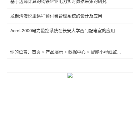
基于边缘计算的钢铁企业电力实时数据采集的研究
低压母线接触式测温模块
龙樾湾漫悦里远程预付费管理系统的设计及应用
母线红外测温监控装置
Acrel-2000电力监控系统在长安大学西门配电室的应用
智能小母线监控 多功能电力仪表
母线接头测温装置在线监控母线槽温度
你的位置：
首页
>
产品展示
>
数据中心
>
智能小母线监控 多功能电力仪表
AMB系列智能母线监控装置
查看全部 >>