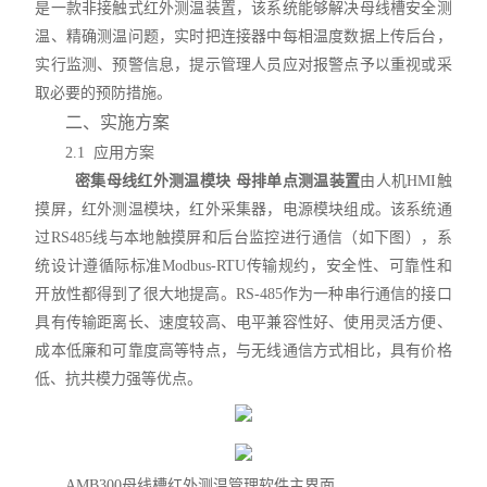
是一款非接触式红外测温装置，该系统能够解决母线槽安全测
温、精确测温问题，实时把连接器中每相温度数据上传后台，
实行监测、预警信息，提示管理人员应对报警点予以重视或采
取必要的预防措施。
二、实施方案
2.1 应用方案
密集母线红外测温模块 母排单点测温装置
由人机HMI触
摸屏，红外测温模块，红外采集器，电源模块组成。该系统通
过RS485线与本地触摸屏和后台监控进行通信（如下图），系
统设计遵循际标准Modbus-RTU传输规约，安全性、可靠性和
开放性都得到了很大地提高。RS-485作为一种串行通信的接口
具有传输距离长、速度较高、电平兼容性好、使用灵活方便、
成本低廉和可靠度高等特点，与无线通信方式相比，具有价格
低、抗共模
力强等优点。
AMB300母线槽红外测温管理软件主界面