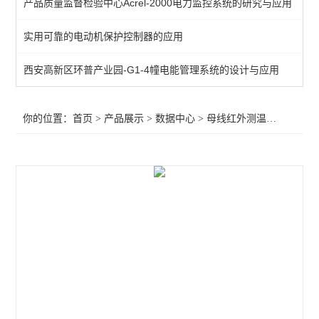
产品质量监督检验中心Acrel-2000电力监控系统的研究与应用
低压母线接触式测温模块
实用可靠的电动机保护控制器的应用
母线红外测温监控装置
西安高新区环普产业园-G1-4幢电能管理系统的设计与应用
智能小母线监控 多功能电力仪表
母线接头测温装置在线监控母线槽温度
你的位置：
首页
>
产品展示
>
数据中心
>
母线红外测温监控装置
>
AMB系列智能母线监控装置
查看全部 >>