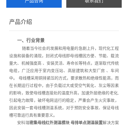
产品咨询
联系我们
产品介绍
一、行业背景
随着当今社会的发展和用电量的急剧上升，现代化工程
设施和装备的涌现，封闭式母线即母线槽因方便、节能、载流
量大、机械强度高 、安装灵活、寿命长等特点，逐渐取代传统
电缆，广泛应用于室内变压站、高层建筑和大型厂房 、车间
中。 母线槽采用铜排紧压的方式，要求散热和绝缘性能高，而
在长期运行过程中，由于负载过大或受空气氧化、灰尘等因素
的影响，致使母线槽连接处的温度升高，加速外层绝缘的老化,
引起电力故障，破坏电网运行的稳定，严重会产生火灾事故，
因此安装一套母线槽测温系统，对于预防安全事故、保证母线
槽可靠运行具有重要意义。
安科瑞
密集母线红外测温模块 母排单点测温装置
解决方案