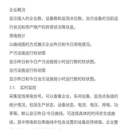
企业概况
显示接入的企业数，设备数和监测点位数，治污设备的当前运
行状况和停产限产的异常状况等信息。
用电统计
以曲线图的方式展示企业昨日和今日用电情况。
产污设施运行柱状图
显示昨日和今日产污设施按小时运行数的柱状图。
治污设施运行柱状图
显示昨日和今日治污设施按小时运行数的柱状图。
3.3. 实时监控
采集现场用电信号，可以查看企业、车间设备、监测点各级的
统计情况，包括生产状态、设备状态、电流、电压、用电、功
率等，默认显示昨日/今日曲线，可选择具体的时间并生成曲
线，其中用电和功率曲线中包含设置的设备启停阀值，企业整