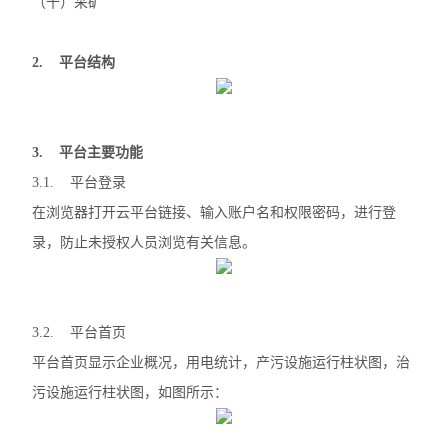
（十）采矿
2. 平台结构
3. 平台主要功能
3.1. 平台登录
在浏览器打开云平台链接、输入账户名和权限密码，进行登
录，防止未授权人员浏览有关信息。
3.2. 平台首页
平台首页显示企业概况，用电统计，产污设施运行柱状图，治
污设施运行柱状图，如图所示：