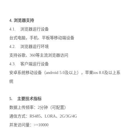
4. 浏览器支持
4.1. 浏览器运行设备
台式电脑，手机、平板等移动端设备
4.2. 浏览器运行环境
支持谷歌、360等主流浏览器访问
4.3. 客户端运行设备
安卓系统移动设备（android 5.0及以上），苹果ios 8.0及以上系
统
5. 主要技术指标
数据上传频率：2分钟（可配置）
通信方式：RS485、LORA、2G/3G/4G
并发访问量：>=10000