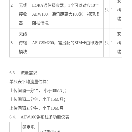
安
2
无线
LORA通信接收器，1个可以对应10个
只
1
科
接收
AEW100，通讯距离大100米，视现场
瑞
器
阻挡情况
无线
安
3
传输
AF-GSM200，需另配的SIM卡由甲方供
只
1
科
模块
瑞
6.3. 流量需求
单只表平均流量估算：
上传间隔一分钟， 小于30M/月；
上传间隔二分钟，小于15M/月；
上传间隔五分钟，小于10M/月
6.4. AEW100免布线多功能仪表
额定电
3×220/380V