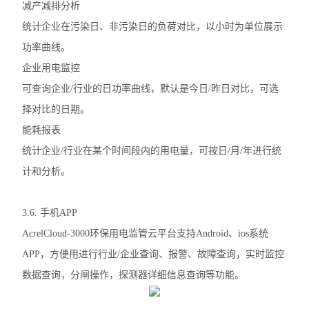
减产减排分析
统计企业在污染日、非污染日的负荷对比，以小时为单位展示
功率曲线。
企业用电监控
可查询企业/行业的日功率曲线，默认是今日/昨日对比，可选
择对比的日期。
能耗报表
统计企业/行业在某个时间段内的用电量，可按日/月/年进行统
计和分析。
3.6. 手机APP
AcrelCloud-3000环保用电监管云平台支持Android、ios系统
APP，方便用进行行业/企业查询、报警、故障查询，实时监控
数据查询，分闸操作，探测器详细信息查询等功能。