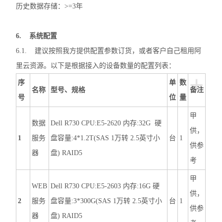
历史数据存储：>=3年
6. 系统配置
6.1. 建议按照我方提供配置参数订货，或者客户自己租用阿
里云资源。以下是根据接入的设备数量的配置列表：
+
序
单
数
名称
型号、规格
备注
号
位
量
甲
数据
Dell R730 CPU:E5-2620 内存:32G 硬
供，
1
服务
盘容量:4*1.2T(SAS 1万转 2.5英寸小
台
1
供参
器
盘) RAID5
考
甲
WEB
Dell R730 CPU:E5-2603 内存:16G 硬
供，
2
服务
盘容量:3*300G(SAS 1万转 2.5英寸小
台
1
供参
器
盘) RAID5