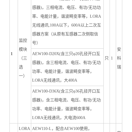
感器)，三相电流、电压、有功/无功功
率、电能计量，谐波畸变率等，LORA
无线通讯,100A以下，600A以上二次互
感器方案（从原有互感器二次侧取信
监控
号）
模块
安
1
AEW100-D20X(含三只φ20孔径开口互
（三
只
1
科
感器)，含三相电流、电压、有功/无功
选
瑞
功率、电能计量，谐波畸变率等，
一）
LORA无线通讯，大400A
AEW100-D36X(含三只φ36孔径开口互
感器)，含三相电流、电压、有功/无功
功率、电能计量，谐波畸变率等，
LORA无线通讯，大电流600A
LORA
AEW110-L，配合AEW100使用，