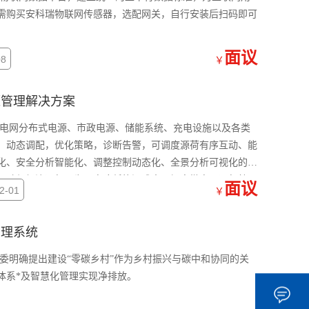
需购买安科瑞物联网传感器，选配网关，自行安装后扫码即可
面议
8
￥
能源管理解决方案
微电网分布式电源、市政电源、储能系统、充电设施以及各类
、动态调配，优化策略，诊断告警，可调度源荷有序互动、能
化、安全分析智能化、调整控制动态化、全景分析可视化的需
互动与经济运行，为用户降低能源成本，提高微电网运行效
面议
-01
￥
源管理系统
改委明确提出建设“零碳乡村”作为乡村振兴与碳中和协同的关
体系*及智慧化管理实现净排放。