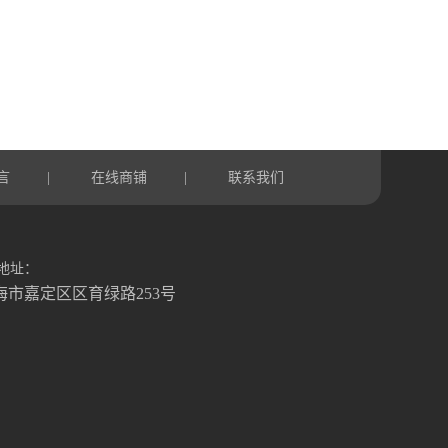
言
在线商铺
联系我们
|
|
地址：
海市嘉定区区育绿路253号