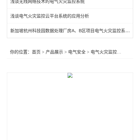
浅谈无线网络技术的电气火灾监控系统
末端智慧用电监测装置
浅谈电气火灾监控云平台系统的应用分析
电气防火限流式保护箱
新加坡杭州科技园数据处理厂房A、B区项目电气火灾监控系统的应用
工业绝缘故障定位系统监测
灭弧式电气防火短路限流式保护装置
你的位置：
首页
>
产品展示
>
电气安全
>
电气火灾监控系统
>智慧
智能断路器
智慧用电监控器
智慧用电监控模块
工业绝缘监测仪
智慧消防云平台
余压监控系统