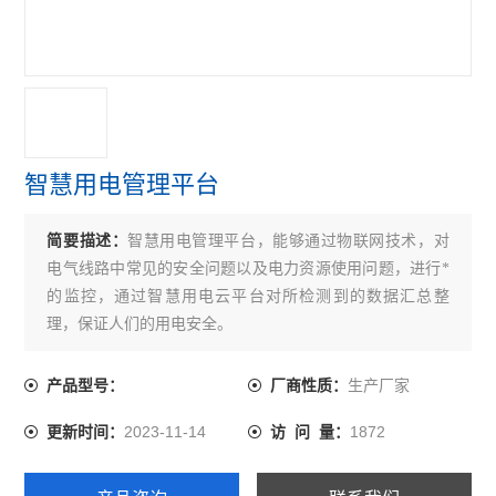
火灾自动报警系统
故障电弧探测器
消防电源监控模块
医用隔离电源柜
智慧用电管理平台
医用隔离电源绝缘监测装置
简要描述：
智慧用电管理平台，能够通过物联网技术，对
消防设备电源监控系统
电气线路中常见的安全问题以及电力资源使用问题，进行*
的监控，通过智慧用电云平台对所检测到的数据汇总整
电气火灾监控系统
理，保证人们的用电安全。
查看全部 >>
生产厂家
产品型号：
厂商性质：
2023-11-14
1872
更新时间：
访 问 量：