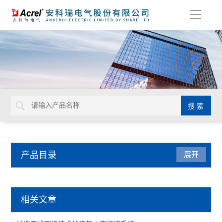
导
航
产品目录
展开
电气安全
相关文章
AISD智能安全配电装置