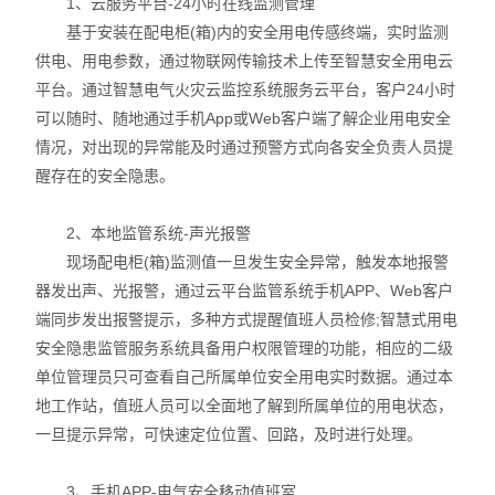
1、云服务平台-24小时在线监测管理
基于安装在配电柜(箱)内的安全用电传感终端，实时监测
供电、用电参数，通过物联网传输技术上传至智慧安全用电云
平台。通过智慧电气火灾云监控系统服务云平台，客户24小时
可以随时、随地通过手机App或Web客户端了解企业用电安全
情况，对出现的异常能及时通过预警方式向各安全负责人员提
醒存在的安全隐患。
2、本地监管系统-声光报警
现场配电柜(箱)监测值一旦发生安全异常，触发本地报警
器发出声、光报警，通过云平台监管系统手机APP、Web客户
端同步发出报警提示，多种方式提醒值班人员检修;智慧式用电
安全隐患监管服务系统具备用户权限管理的功能，相应的二级
单位管理员只可查看自己所属单位安全用电实时数据。通过本
地工作站，值班人员可以全面地了解到所属单位的用电状态，
一旦提示异常，可快速定位位置、回路，及时进行处理。
3、手机APP-电气安全移动值班室