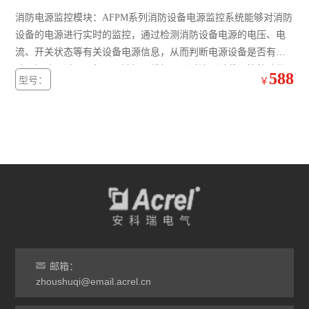
消防电源监控模块：AFPM系列消防设备电源监控系统能够对消防
设备的电源进行实时的监控，通过检测消防设备电源的电压、电
流、开关状态等有关设备电源信息，从而判断电源设备是否有断
路、短路、过压、欠压、缺相、错相以及过流（过载）等故障信
588
型号：
￥
息并报警、记录的监控系统。此系统具有可靠性、实时性并具有
数字化、智能化、网络化、自动化和连续监控的特性。实时反映
出被监控设备电源的状况，并集中显示
邮箱：
zhoushuqi@email.acrel.cn