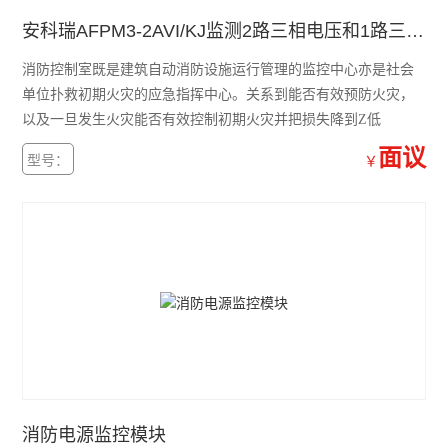
火灾自动报警系统
安科瑞AFPM3-2AVI/KJ监测2路三相电压和1路三相电流
故障电弧探测器
消防控制室既是建筑自动消防设施运行管理的监控中心亦是社会
消防电源监控模块
单位扑救初期火灾的应急指挥中心。关系到能否有效预防火灾，
以及一旦发生火灾能否有效控制初期火灾并把损失降到Z低
医用隔离电源柜
面议
型号：
￥
医用隔离电源绝缘监测装置
消防设备电源监控系统
电气火灾监控系统
查看全部 >>
消防电源监控模块