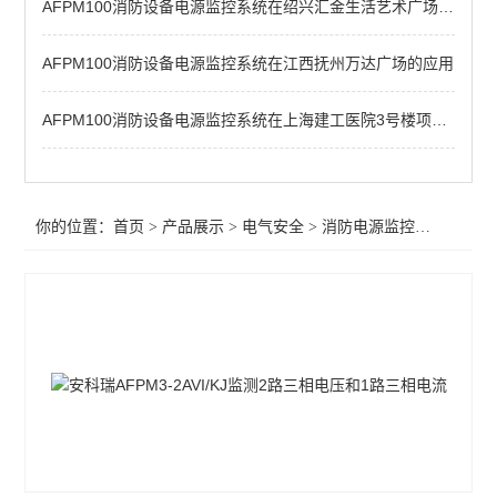
AFPM100消防设备电源监控系统在绍兴汇金生活艺术广场的应用
末端智慧用电监测装置
电气防火限流式保护箱
AFPM100消防设备电源监控系统在江西抚州万达广场的应用
工业绝缘故障定位系统监测
AFPM100消防设备电源监控系统在上海建工医院3号楼项目中的应用
灭弧式电气防火短路限流式保护装置
智能断路器
你的位置：
首页
>
产品展示
>
电气安全
>
消防电源监控模块
智慧用电监控器
智慧用电监控模块
工业绝缘监测仪
智慧消防云平台
余压监控系统