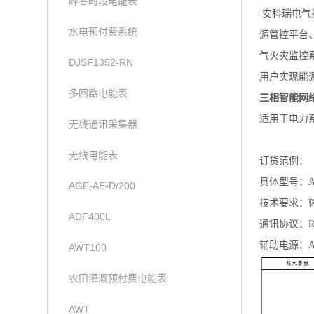
峰谷时段电能表
安科瑞电气
水电预付费系统
源管控平台
气火灾监控
DJSF1352-RN
用户实现能
多回路电能表
三相智能网络
适用于电力
无线通讯采集器
无线电能表
订货范例：
具体型号：AP
AGF-AE-D/200
技术要求：输
ADF400L
通讯协议：RS4
辅助电源：AC
AWT100
农田灌溉预付费电能表
AWT