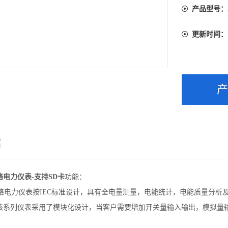
时，只需在
产品型号：
更新时间：
绍
电力仪表-支持SD卡
功能：
网络电力仪表按IEC标准设计，具有全电量测量，电能统计，电能质量分
该系列仪表采用了模块化设计，当客户需要增加开关量输入输出，模拟量输