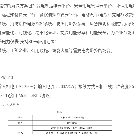
提供的解决方案包括变电所运维云平台、安全用电管理云平台、环保用电
、远程预付费云平台、餐饮油烟监管云平台、电动汽车/电瓶车充电桩收费
系统、消防设备电源监控系统、防火门监控系统、应急照明和疏散指示系
源智能化、可视化、精细化管理，提高用能效率和用能安全，为企业节能
电力仪表-支持SD卡
应用范围：
系统、工矿企业、公用设施、智能大厦等需要电力监控的场合。
M810
入相电压AC220V；输入电流比200A/5A；接线方式三相四线；准确度0.5
85接口 Modbus/RTU协议
/DC220V