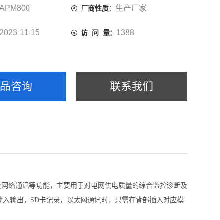
背部插入对应模块即可。
APM800
生产厂家
厂商性质：
2023-11-15
1388
访 问 量：
产品咨询
联系我们
析及网络通讯等功能，主要用于对电网供电质量的综合监控诊断及
入输出，SD卡记录，以太网通讯时，只需在背部插入对应模