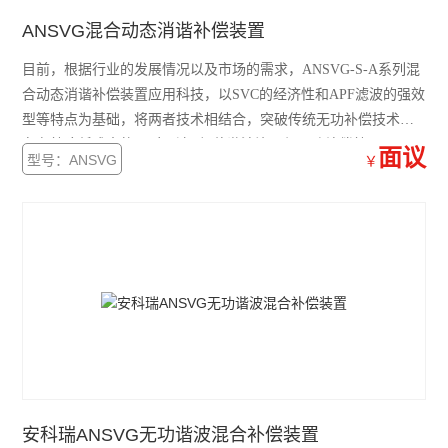
无线计量仪表物联网表配电改造智能电力仪表
ANSVG混合动态消谐补偿装置
单相1模导轨式多功能单相电能计量电力仪表
目前，根据行业的发展情况以及市场的需求，ANSVG-S-A系列混
ADL400/F导轨式三相四线智能分时计量表
合动态消谐补偿装置应用科技，以SVC的经济性和APF滤波的强效
型等特点为基础，将两者技术相结合，突破传统无功补偿技术，
预付费电能表
在有效降低成本的同时，达到Z佳谐波治理与无功补偿效果
面议
型号：ANSVG
￥
峰谷时段电能表
水电预付费系统
DJSF1352-RN
多回路电能表
无线通讯采集器
无线电能表
安科瑞ANSVG无功谐波混合补偿装置
AGF-AE-D/200