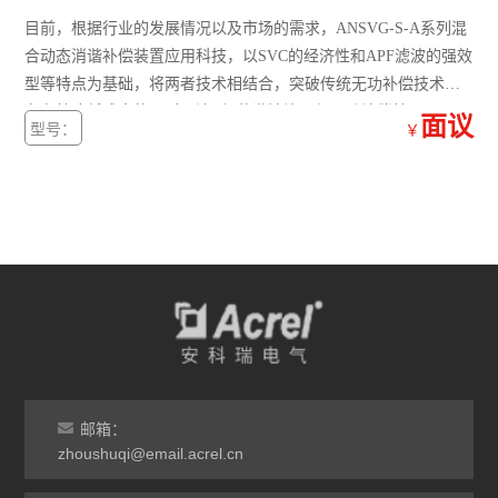
目前，根据行业的发展情况以及市场的需求，ANSVG-S-A系列混
ADF400L
合动态消谐补偿装置应用科技，以SVC的经济性和APF滤波的强效
型等特点为基础，将两者技术相结合，突破传统无功补偿技术，
AWT100
在有效降低成本的同时，达到Z佳谐波治理与无功补偿效果
面议
型号：
￥
农田灌溉预付费电能表
AWT
ADW2XX
ADW300
ADW400环保监测模块
数字式多功能电力仪表
邮箱：
导轨式电能表
zhoushuqi@email.acrel.cn
APM网络电力仪表