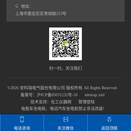
地址：
多用户计量表
上海市嘉定区区育绿路253号
单相多用户表
三相高海拔多功能表
智能电力仪表
AEW100无线计量模块
扫一扫，关注我们
ANDPF精密配电柜
ANSVC低压无功功率补偿装置
©2026 安科瑞电气股份有限公司 版权所有 All Rights Reserved.
备案号：沪ICP备05031232号-10
sitemap.xml
ANHPD300谐波保护器
技术支持：
化工仪器网
管理登陆
电瓶车充电桩、电动汽车充电桩禁止非法改装!
ANSVG无功谐波混合补偿装置
ANHF谐波滤波器
电话咨询
关注微信
返回顶部