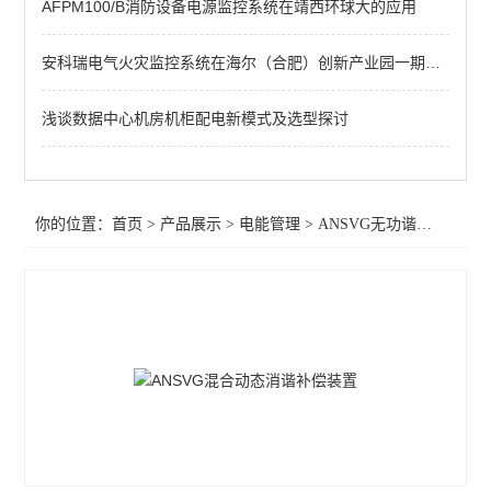
AFPM100/B消防设备电源监控系统在靖西环球大的应用
导轨式安装电能表
三相预付费电能表
安科瑞电气火灾监控系统在海尔（合肥）创新产业园一期厂房改扩建项目的应用
三相电能计量表
浅谈数据中心机房机柜配电新模式及选型探讨
三相嵌入式电力测控仪表
环保用电物联网仪表
你的位置：
首页
>
产品展示
>
电能管理
>
ANSVG无功谐波混合补偿装置
多回路仪表
无线计量仪表
导轨式三相四线三线计量表
三相无线预付费电表 0.5S级有功精度
导轨式多回路物联网多功能电力仪表