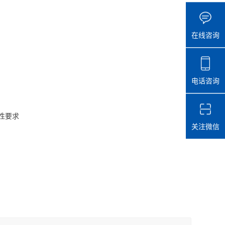
在线咨询
电话咨询
性要求
关注微信