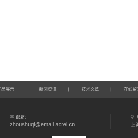
产品展示
新闻资讯
技术文章
在线留
|
|
|
邮箱：
zhoushuqi@email.acrel.cn
上