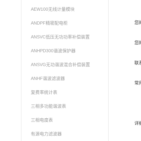
AEW100无线计量模块
您
ANDPF精密配电柜
ANSVC低压无功功率补偿装置
您
ANHPD300谐波保护器
联
ANSVG无功谐波混合补偿装置
ANHF谐波滤波器
常
复费率统计表
三相多功能谐波表
三相电度表
详
有源电力滤波器