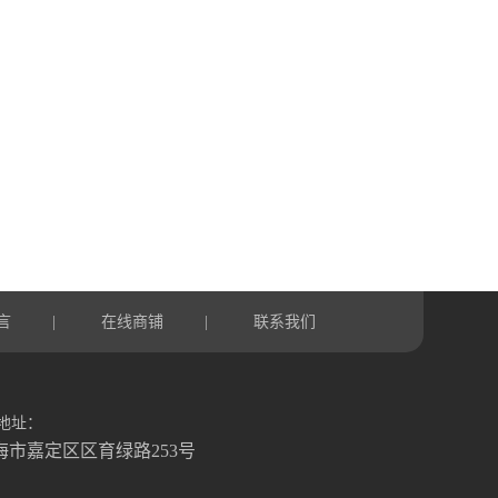
言
在线商铺
联系我们
|
|
地址：
海市嘉定区区育绿路253号