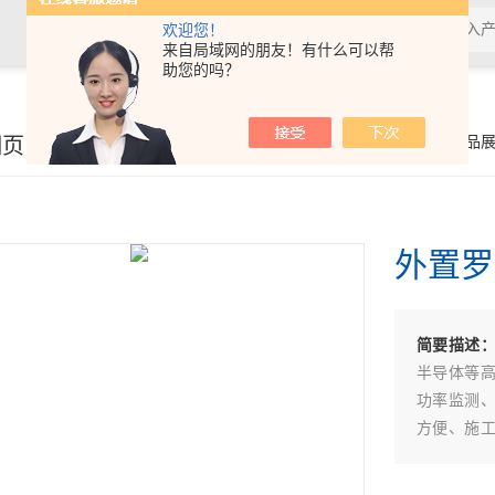
欢迎您！
来自局域网的朋友！有什么可以帮
助您的吗？
细页
你的位置：
首页
>
产品
外置罗
简要描述
半导体等
功率监测
方便、施
部电力参
功率、视在