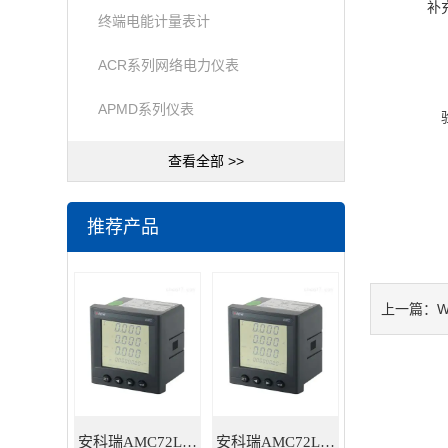
补
终端电能计量表计
ACR系列网络电力仪表
APMD系列仪表
查看全部 >>
推荐产品
上一篇：
安科瑞AMC72L-E4/HKC智能电力仪表
安科瑞AMC72L-E4/KC三相多功能智能电力仪表