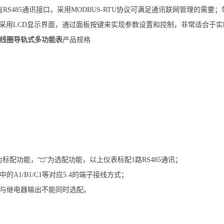
有
RS485
通讯接口，采用
MODBUS-RTU
协议可满足通讯联网管理的需要；带
采用
LCD
显示界面，通过面板按键来实现参数设置和控制，非常适合于实
线圈导轨式多功能表
产品规格
”为标配功能，“□”为选配功能，以上仪表标配
1
路
RS485
通讯；
中的
A1/B1/C1
等对应
5.4
的端子接线方式；
与继电器输出不能同时选配。