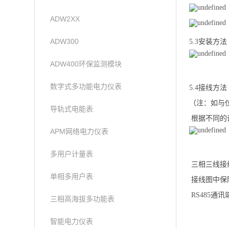
ADW2XX
ADW300
5.3
安装方法
ADW400环保监测模块
数字式多功能电力仪表
5.4
接线方法
（注：如与
导轨式电能表
根据不同的
APM网络电力仪表
多用户计量表
三相三线接
单相多用户表
接线图中保
RS485
通讯
三相高海拔多功能表
智能电力仪表