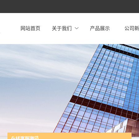
网站首页
关于我们
产品展示
公司