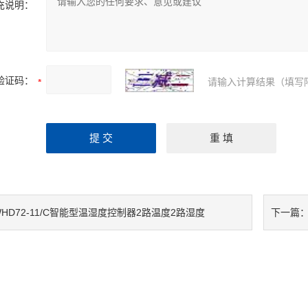
充说明：
验证码：
请输入计算结果（填写
WHD72-11/C智能型温湿度控制器2路温度2路湿度
下一篇