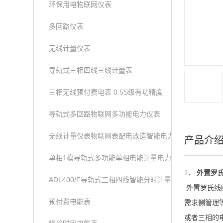
环保用电物联网仪表
多回路仪表
无线计量仪表
导轨式三相四线三线计量表
三相无线预付费电表 0.5S级有功精度
导轨式多回路物联网多功能电力仪表
无线计量仪表物联网表配电改造智能电力仪表
产品介
单相1模导轨式多功能单相电能计量电力仪表
1
．
外置罗
ADL400/F导轨式三相四线智能分时计量表
外置罗氏线
预付费电能表
需求侧管理
或者三相的