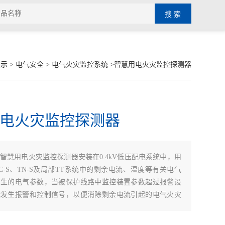
展示
>
电气安全
>
电气火灾监控系统
>智慧用电火灾监控探测器
电火灾监控探测器
智慧用电火灾监控探测器安装在0.4kV低压配电系统中，用
-C-S、TN-S及局部TT系统中的剩余电流、温度等有关电气
产生的电气参数，当被保护线路中监控装置参数超过报警设
能发生报警和控制信号，以便消除剩余电流引起的电气火灾