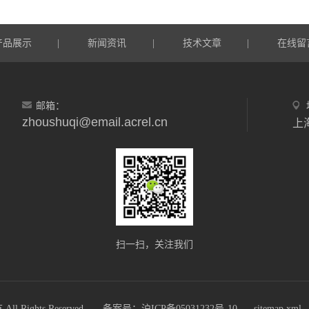
产品展示
新闻资讯
技术文章
在线留
|
|
|
邮箱：
zhoushuqi@email.acrel.cn
上
扫一扫，关注我们
ights Reserved.
备案号：沪ICP备05031232号-10
sitemap.xml