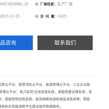
ARCM200BL-J4
生产厂家
厂商性质：
2023-11-15
1425
访 问 量：
产品咨询
联系我们
监管云平台、智慧消防云平台、能源管理云平台、工业企业能
管理云平台、电力监控/无线测温系统、电能质量治理系统、电
统、智能照明控制系统、医用隔离电源绝缘监测系统等，帮助
降耗和实现能源数字化建设提供数据服务。