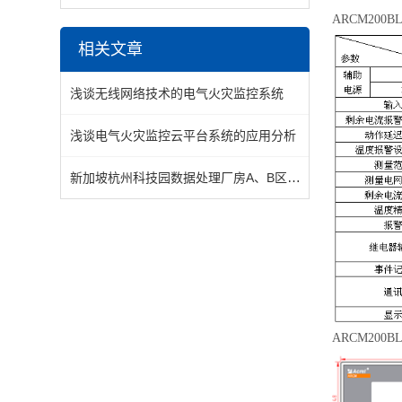
ARCM200
相关文章
浅谈无线网络技术的电气火灾监控系统
浅谈电气火灾监控云平台系统的应用分析
新加坡杭州科技园数据处理厂房A、B区项目电气火灾监控系统的应用
ARCM200