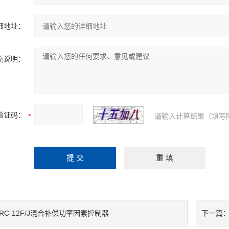
细地址：
充说明：
验证码：
请输入计算结果（填写
RC-12F/J混合补偿功率因素控制器
下一篇