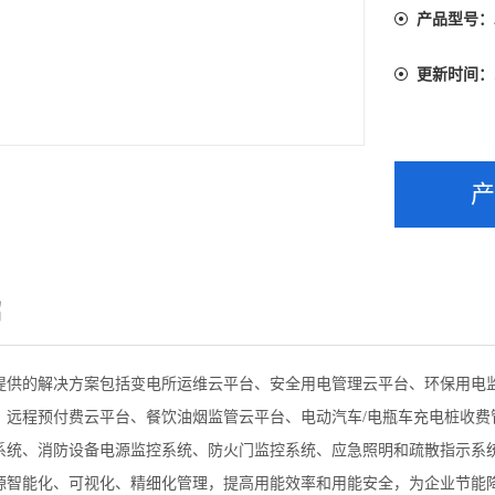
产品型号：
更新时间：
绍
提供的解决方案包括变电所运维云平台、安全用电管理云平台、环保用电
、远程预付费云平台、餐饮油烟监管云平台、电动汽车/电瓶车充电桩收费
系统、消防设备电源监控系统、防火门监控系统、应急照明和疏散指示系
源智能化、可视化、精细化管理，提高用能效率和用能安全，为企业节能