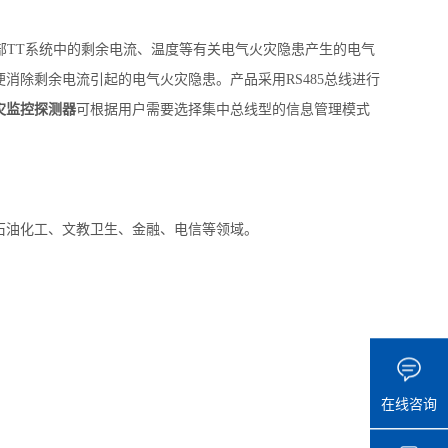
S及局部TT系统中的剩余电流、温度等有关电气火灾隐患产生的电气
消除剩余电流引起的电气火灾隐患。产品采用RS485总线进行
灾监控探测器
可根据用户需要选择集中总线型的信息管理模式
石油化工、文教卫生、金融、电信等领域。
在线咨询