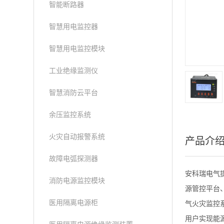
智能断路器
智慧用电监控器
智慧用电监控模块
工业绝缘监测仪
智慧消防云平台
余压监控系统
火灾自动报警系统
产品介
故障电弧探测器
安科瑞电气
消防电源监控模块
源管控平台
医用隔离电源柜
气火灾监控
用户实现能