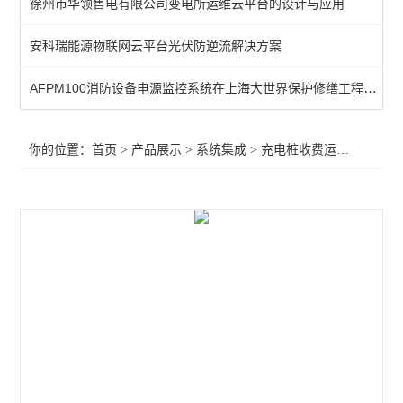
徐州市华领售电有限公司变电所运维云平台的设计与应用
变电站综合自动化
安科瑞能源物联网云平台光伏防逆流解决方案
电能管理平台
AFPM100消防设备电源监控系统在上海大世界保护修缮工程的应用
马达保护系统
智慧安全用电监控系统
你的位置：
首页
>
产品展示
>
系统集成
>
充电桩收费运营云平台
>
分表计电监控系统
智慧消防管理云平台
公交站安全用电云平台
电力运维云平台
充电桩收费运营云平台
环保用电监管云平台