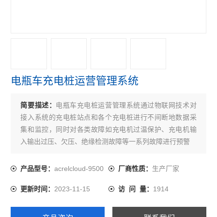
安科瑞远程预付费云平台
安全用电云平台
Acrel-5000EIM电气综合监控系统
安科瑞电源管理系统
电瓶车充电桩运营管理系统
Acrel-2000 V8.0 光伏电站电力监控系统
简要描述：
电瓶车充电桩运营管理系统通过物联网技术对
Acrel-5000建筑能耗分析管理系统
接入系统的充电桩站点和各个充电桩进行不间断地数据采
集和监控，同时对各类故障如充电机过温保护、充电机输
Acrel-3000电能管理系统
入输出过压、欠压、绝缘检测故障等一系列故障进行预警
电瓶车充电桩
acrelcloud-9500
生产厂家
产品型号：
厂商性质：
Acrel-2000 电力监控系统
2023-11-15
1914
更新时间：
访 问 量：
查看全部 >>