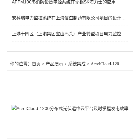
AFPM100/B消防设备电源系统在无锡SK海力士的应用
变电站综合自动化
电能管理平台
安科瑞电力监控系统在上海信谊制药有限公司项目的设计和应用
马达保护系统
上港十四区（上港集团宝山码头）产业转型项目电力监控系统的设计与应用
智慧安全用电监控系统
分表计电监控系统
你的位置：
首页
>
产品展示
>
系统集成
>
AcrelCloud-1200分布式光伏发电监测系统
智慧消防管理云平台
公交站安全用电云平台
电力运维云平台
充电桩收费运营云平台
环保用电监管云平台