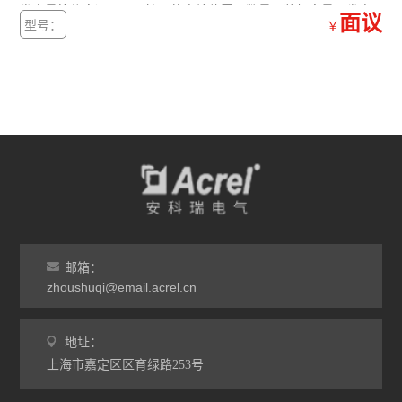
发电量等信息）。显示接入的电站位置、数量、装机容量、发电
面议
型号：
￥
量信息、减少碳排放以及年发电量。
邮箱：
zhoushuqi@email.acrel.cn
地址：
上海市嘉定区区育绿路253号