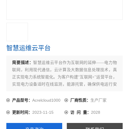
安科瑞远程预付费云平台
安全用电云平台
Acrel-5000EIM电气综合监控系统
安科瑞电源管理系统
智慧运维云平台
Acrel-2000 V8.0 光伏电站电力监控系统
简要描述：
智慧运维云平台作为互联网的延伸——电力物
Acrel-5000建筑能耗分析管理系统
联网，利用现代通信，云计算及大数据信息处理技术，真
正实现电力系统智能化。为客户构建“互联网+"运营平台，
Acrel-3000电能管理系统
实现电力设备适时在线监测，能源托管，确保供电运行安
电瓶车充电桩
全可靠，提高生产效率，节约运维成本。
Acrelcloud1000
生产厂家
产品型号：
厂商性质：
Acrel-2000 电力监控系统
2023-11-15
2028
更新时间：
访 问 量：
查看全部 >>