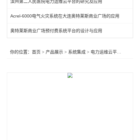
滨州第二人民医院电力运维云平台的研究及应用
变电站综合自动化
Acrel-6000电气火灾系统在大连奥特莱斯商业广场的应用
电能管理平台
奥特莱斯商业广场预付费系统平台的设计与应用
马达保护系统
智慧安全用电监控系统
你的位置：
首页
>
产品展示
>
系统集成
>
电力运维云平台
>智慧运
分表计电监控系统
智慧消防管理云平台
公交站安全用电云平台
电力运维云平台
充电桩收费运营云平台
环保用电监管云平台