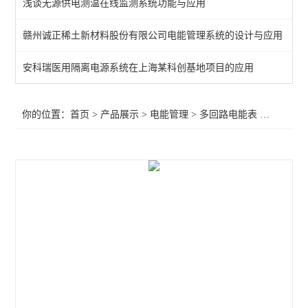
浅谈无源供电测温在线监测系统功能与应用
导轨式安装电能表
赣州诚正稀土新材料股份有限公司电能管理系统的设计与应用
三相预付费电能表
安科瑞医用隔离电源系统在上海某科创基地项目的应用
三相电能计量表
三相嵌入式电力测控仪表
你的位置：
首页
>
产品展示
>
电能管理
>
多回路电能表
>多回路终端电能计量模块
环保用电物联网仪表
多回路仪表
无线计量仪表
导轨式三相四线三线计量表
三相无线预付费电表 0.5S级有功精度
导轨式多回路物联网多功能电力仪表