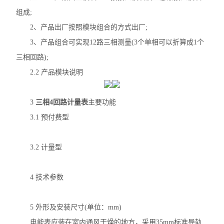
组成;
多用户计量表
2、产品出厂按照模块组合的方式出厂;
单相多用户表
3、产品组合可实现12路三相测量(3个单相可以折算成1个
三相回路);
三相高海拔多功能表
2.2 产品模块说明
智能电力仪表
3
三相4回路计量表
主要功能
AEW100无线计量模块
3.1 预付费型
ANDPF精密配电柜
3.2 计量型
ANSVC低压无功功率补偿装置
ANHPD300谐波保护器
4 技术参数
ANSVG无功谐波混合补偿装置
5 外形及安装尺寸(单位：mm)
ANHF谐波滤波器
电能表应装在室内通风干燥的地方，采用35mm标准导轨