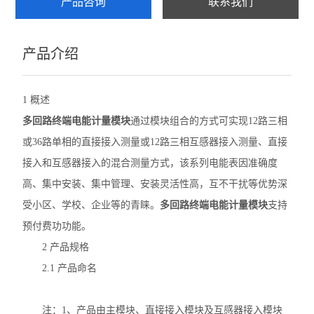
产品咨询
联系我们
ADF400L
产品介绍
AWT100
农田灌溉预付费电能表
1 概述
AWT
多回路终端电能计量模块
通过模块组合的方式可实现12路三相
或36路单相的直接接入测量或12路三相互感器接入测量、直接
ADW2XX
接入和互感器接入的混合测量方式，该系列电能表因准确度
ADW300
高、集中安装、集中管理、安装灵活性高，互不干扰等优势深
受小区、学校、企业等的青睐。
多回路终端电能计量模块
支持
ADW400环保监测模块
预付费功功能。
数字式多功能电力仪表
2 产品规格
2.1 产品命名
导轨式电能表
APM网络电力仪表
注：1、产品由主模块、直接接入模块及互感器接入模块