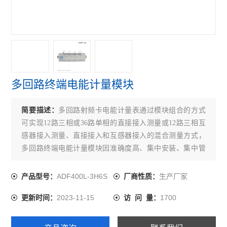
无线计量仪表物联网表配电改造智能电力仪表
单相1模导轨式多功能单相电能计量电力仪表
ADL400/F导轨式三相四线智能分时计量表
预付费电能表
多回路终端电能计量模块
峰谷时段电能表
简要描述：
多回路射频卡电能计量表通过模块组合的方式
水电预付费系统
可实现12路三相或36路单相的直接接入测量或12路三相互
感器接入测量、直接接入和互感器接入的混合测量方式，
DJSF1352-RN
多回路终端电能计量模块因准确度高、集中安装、集中管
多回路电能表
理、安装灵活性高，互不干扰等优势深受小区、学校、企
业等的青睐。该系列仪表支持预付费功功能。
ADF400L-3H6S
生产厂家
产品型号：
厂商性质：
无线通讯采集器
2023-11-15
1700
更新时间：
访 问 量：
无线电能表
AGF-AE-D/200