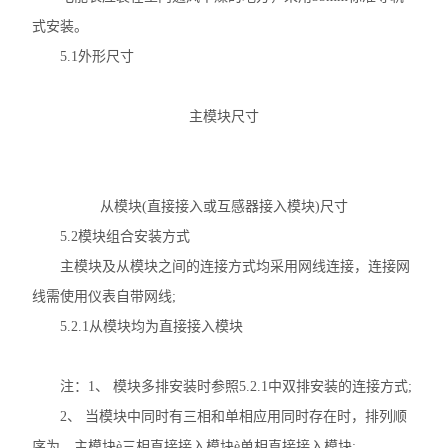
复费率统计表
式安装。
5.1外形尺寸
三相多功能谐波表
三相电度表
主模块尺寸
有源电力滤波器
终端电能计量表计
从模块(直接接入或互感器接入模块)尺寸
5.2模块组合安装方式
ACR系列网络电力仪表
主模块及从模块之间的连接方式均采用网线连接，连接网
APMD系列仪表
线需使用仪表自带网线;
5.2.1从模块均为直接接入模块
查看全部 >>
注：1、 模块多排安装时参照5.2.1中双排安装的连接方式;
2、 当模块中同时有三相和单相应用同时存在时，排列顺
序为，主模块è三相直接接入模块è单相直接接入模块;