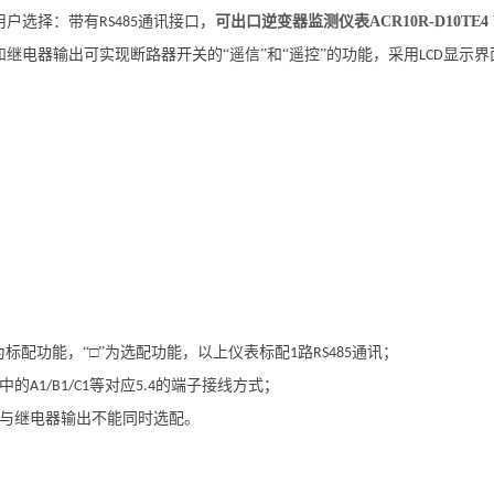
用户选择：带有
通讯接口，
可出口逆变器监测仪表ACR10R-D10TE4
RS485
和继电器输出可实现断路器开关的“遥信”和“遥控”的功能，采用
显示界
LCD
。
”为标配功能，“□”为选配功能，以上仪表标配
路
通讯；
1
RS485
中的
等对应
的端子接线方式；
A1/B1/C1
5.4
与继电器输出不能同时选配。