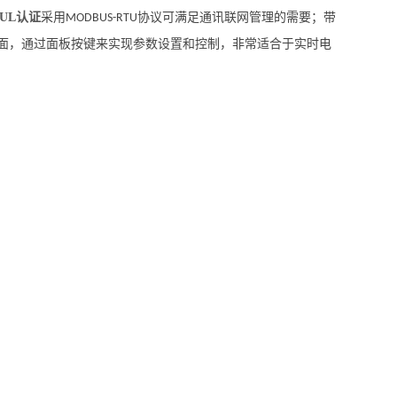
 UL认证
采用
协议可满足通讯联网管理的需要；带
MODBUS-RTU
面，通过面板按键来实现参数设置和控制，非常适合于实时电