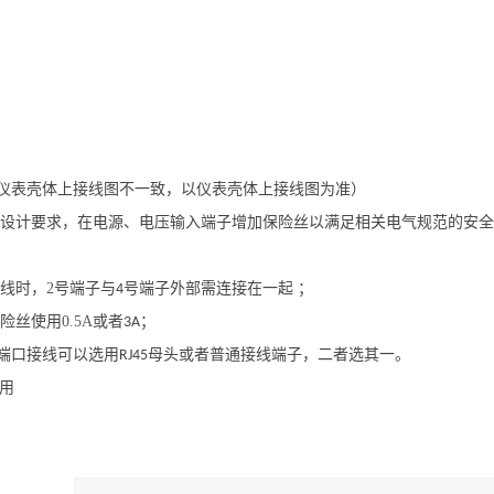
仪表壳体上接线图不一致，以仪表壳体上接线图为准）
设计要求，在电源、电压输入端子增加保险丝以满足相关电气规范的安全
线时，
2
号端子与
号端子外部需连接在一起 ；
4
险丝使用
0.5A
或者
；
3A
端口接线可以选用
母头或者普通接线端子，二者选其一。
RJ45
用