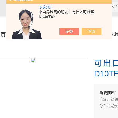
欢迎您！
来自局域网的朋友！有什么可以帮
助您的吗？
细页
你的位置：
首页
>
产品展示
>
电能管理
>
ACR系列
可出口
D10T
简要描述
冶炼、钢
分布式光伏