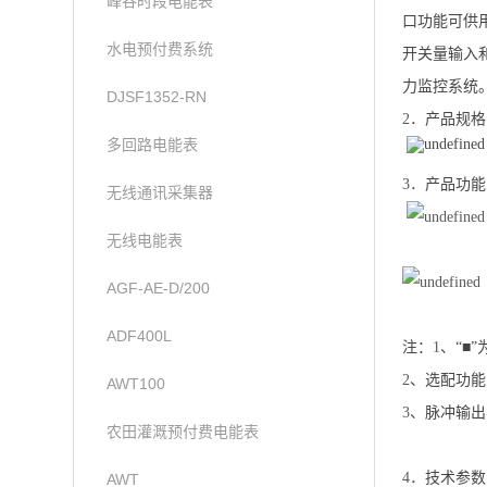
峰谷时段电能表
口功能可供
水电预付费系统
开关量输入
力监控系统
DJSF1352-RN
2．
产品规格
多回路电能表
3．
产品功能
无线通讯采集器
无线电能表
AGF-AE-D/200
ADF400L
注：
1
、“■
2
、选配功能
AWT100
3
、脉冲输出
农田灌溉预付费电能表
4．
技术参数
AWT