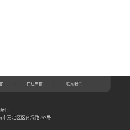
言
在线商铺
联系我们
|
|
地址：
海市嘉定区区育绿路253号