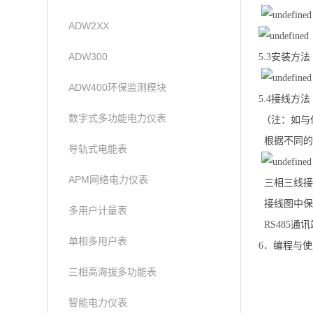
ADW2XX
ADW300
5.3
安装方法
ADW400环保监测模块
5.4
接线方法
数字式多功能电力仪表
（注：如与
根据不同的
导轨式电能表
APM网络电力仪表
三相三线接
接线图中保
多用户计量表
RS485
通讯
单相多用户表
6
．编程与使
三相高海拔多功能表
智能电力仪表