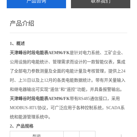
产品咨询
联系我们
ADF400L
产品介绍
AWT100
农田灌溉预付费电能表
1、概述
AWT
天津峰谷时段电能表AEM96/FK
是针对电力系统、工矿企业、
公用设施的电能统计、管理需求而设计的一款智能仪表，集成
ADW2XX
了全部电力参数测量及全面的电能计量及考核管理，提供上24
ADW300
时、上31日以及上12月的各类电能数据统计。带有开关量输入
和继电器输出可实现“遥信"和“遥控"功能，并具备报警输出。
ADW400环保监测模块
天津峰谷时段电能表AEM96/FK
带有RS485通信接口，采用
数字式多功能电力仪表
MODBUS-RTU协议，可广泛应用于各种控制系统，SCADA系
统和能源管理系统中。
导轨式电能表
2、产品规格
APM网络电力仪表
型号