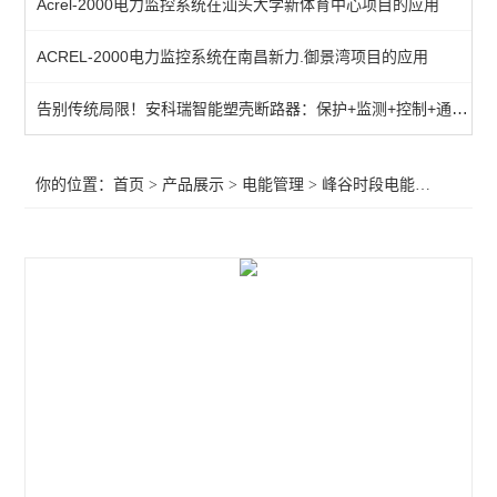
Acrel-2000电力监控系统在汕头大学新体育中心项目的应用
导轨式安装电能表
ACREL-2000电力监控系统在南昌新力.御景湾项目的应用
三相预付费电能表
告别传统局限！安科瑞智能塑壳断路器：保护+监测+控制+通讯一体化解决方案
三相电能计量表
三相嵌入式电力测控仪表
你的位置：
首页
>
产品展示
>
电能管理
>
峰谷时段电能表
>天津峰谷
环保用电物联网仪表
多回路仪表
无线计量仪表
导轨式三相四线三线计量表
三相无线预付费电表 0.5S级有功精度
导轨式多回路物联网多功能电力仪表