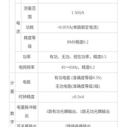
测量范
1.5(6)A
围
电
功耗
<0.05VA(单路额定电流)
流
精度等
RMS精度0.2
级
功率
有功、无功、视在功率，精度0.5
电网频率
45～65Hz，精度0.2
有功电能 (准确度等级0.5S)
电能
计
无功电能(准确度等级2级)
量
时钟精度
≤0.5s/d
电量脉冲输
1路有功光耦输出、1路无功光耦输出
数
出
字
开关量输出
2路继电器输出