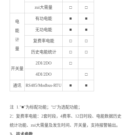
复费率统计表
zui大需量
□
□
有功电能
■
■
三相多功能谐波表
电
无功电能
■
■
能
三相电度表
计
复费率电能
□
□
有源电力滤波器
量
历史电能统计
□
□
终端电能计量表计
2DI/2DO
□
开关量
ACR系列网络电力仪表
4DI/2DO
□
通讯
RS485/Modbus-RTU
■
■
APMD系列仪表
查看全部 >>
注 1.“■"为标配功能；“□"为选配功能；
2：复费率电能：2套时段，4费率、12日时段、电能数据历史
统计功能、zui大需量及发生时间、开关量，支持报警输出。
3、技术参数