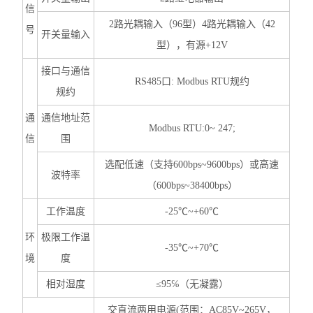
信
2路光耦输入（96型）4路光耦输入（42
号
开关量输入
型），有源+12V
接口与通信
RS485口: Modbus RTU规约
规约
通
通信地址范
Modbus RTU:0~ 247;
信
围
选配低速（支持600bps~9600bps）或高速
波特率
（600bps~38400bps）
工作温度
-25℃~+60℃
环
极限工作温
-35℃~+70℃
境
度
相对湿度
≤95℅（无凝露）
交直流两用电源(范围：AC85V~265V，