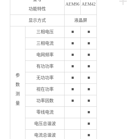
+
AEM96
AEM42
功能特性
多用户计量表
显示方式
液晶屏
单相多用户表
三相电压
■
■
三相高海拔多功能表
三相电流
■
■
智能电力仪表
电网频率
■
■
AEW100无线计量模块
有功功率
■
■
参
无功功率
■
■
ANDPF精密配电柜
数
视在功率
■
■
ANSVC低压无功功率补偿装置
测
功率因数
■
■
量
ANHPD300谐波保护器
零线电流
■
ANSVG无功谐波混合补偿装置
电压总谐波
■
ANHF谐波滤波器
电流总谐波
■