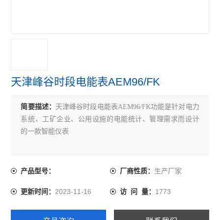
无线计量仪表物联网表配电改造智能电力仪表
单相1模导轨式多功能单相电能计量电力仪表
ADL400/F导轨式三相四线智能分时计量表
预付费电能表
天津峰谷时段电能表AEM96/FK
峰谷时段电能表
简要描述：
天津峰谷时段电能表AEM96/FK功能是针对电力
水电预付费系统
系统、工矿企业、公用设施的电能统计、管理需求而设计
的一款智能仪表
DJSF1352-RN
多回路电能表
生产厂家
产品型号：
厂商性质：
无线通讯采集器
2023-11-16
1773
更新时间：
访 问 量：
无线电能表
AGF-AE-D/200