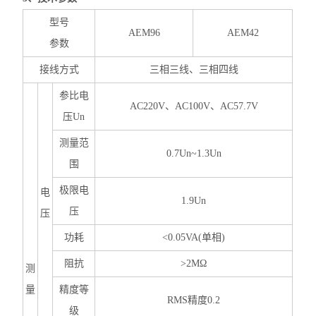
型号
AEM96
AEM42
参数
接线方式
三相三线、三相四线
参比电
AC220V、AC100V、AC57.7V
压Un
测量范
0.7Un~1.3Un
围
极限电
电
1.9Un
压
压
功耗
<0.05VA(单相)
阻抗
>2MΩ
测
量
精度等
RMS精度0.2
级