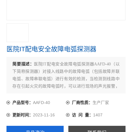
火灾自动报警系统
故障电弧探测器
消防电源监控模块
医用隔离电源柜
医院IT配电安全故障电弧探测器
医用隔离电源绝缘监测装置
简要描述：
医院IT配电安全故障电弧探测器AAFD-40（以
消防设备电源监控系统
下简称探测器）对接入线路中的故障电弧（包括故障并联
电弧、故障串联电弧）进行有效的检测，当检测到线路中
电气火灾监控系统
存在引起火灾的故障电弧时，可以进行现场的声光报警，
并将报警信息传输给上端监控设备，以实现预警火灾发生
查看全部 >>
的目的。
AAFD-40
生产厂家
产品型号：
厂商性质：
2023-11-16
1407
更新时间：
访 问 量：