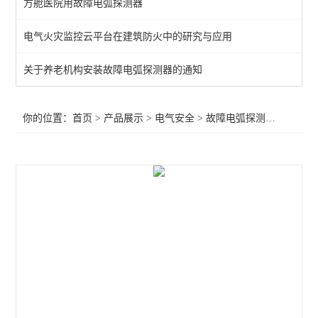
方舱医院用故障电弧探测器
末端智慧用电监测装置
电气火灾监控云平台在建筑防火中的研究与应用
电气防火限流式保护箱
关于养老机构安装故障电弧探测器的通知
工业绝缘故障定位系统监测
灭弧式电气防火短路限流式保护装置
你的位置：
首页
>
产品展示
>
电气安全
>
故障电弧探测器
>医院I
智能断路器
智慧用电监控器
智慧用电监控模块
工业绝缘监测仪
智慧消防云平台
余压监控系统