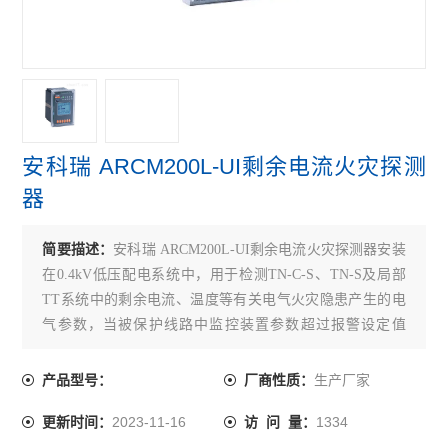
火灾自动报警系统
故障电弧探测器
消防电源监控模块
医用隔离电源柜
安科瑞 ARCM200L-UI剩余电流火灾探测
医用隔离电源绝缘监测装置
器
消防设备电源监控系统
简要描述：
安科瑞 ARCM200L-UI剩余电流火灾探测器安装
电气火灾监控系统
在0.4kV低压配电系统中，用于检测TN-C-S、TN-S及局部
TT系统中的剩余电流、温度等有关电气火灾隐患产生的电
查看全部 >>
气参数，当被保护线路中监控装置参数超过报警设定值
时，能发生报警和控制信号，以便消除剩余电流引起的电
气火灾隐患。
生产厂家
产品型号：
厂商性质：
2023-11-16
1334
更新时间：
访 问 量：