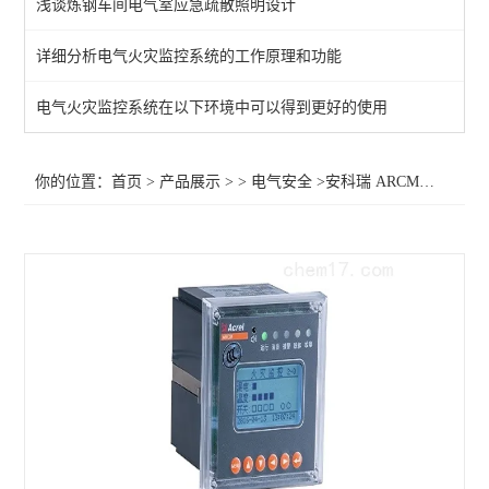
浅谈炼钢车间电气室应急疏散照明设计
末端智慧用电监测装置
详细分析电气火灾监控系统的工作原理和功能
电气防火限流式保护箱
电气火灾监控系统在以下环境中可以得到更好的使用
工业绝缘故障定位系统监测
灭弧式电气防火短路限流式保护装置
你的位置：
首页
>
产品展示
> >
电气安全
>安科瑞 ARCM200L-UI剩余电流火灾探测器
智能断路器
智慧用电监控器
智慧用电监控模块
工业绝缘监测仪
智慧消防云平台
余压监控系统