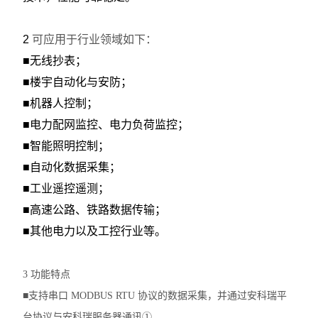
多用户计量表
2
可应用于行业领域如下：
单相多用户表
■无线抄表；
■楼宇自动化与安防；
三相高海拔多功能表
■机器人控制；
智能电力仪表
■电力配网监控、电力负荷监控；
■智能照明控制；
AEW100无线计量模块
■自动化数据采集；
ANDPF精密配电柜
■工业遥控遥测；
■高速公路、铁路数据传输；
ANSVC低压无功功率补偿装置
■其他电力以及工控行业等。
ANHPD300谐波保护器
ANSVG无功谐波混合补偿装置
3 功能特点
■支持串口 MODBUS RTU 协议的数据采集，并通过安科瑞平
ANHF谐波滤波器
台协议与安科瑞服务器通讯①。