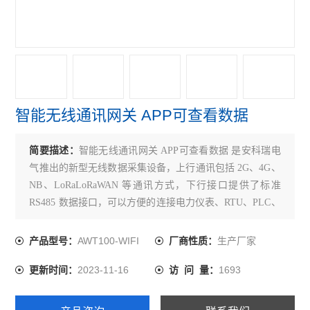
无线计量仪表物联网表配电改造智能电力仪表
单相1模导轨式多功能单相电能计量电力仪表
ADL400/F导轨式三相四线智能分时计量表
预付费电能表
智能无线通讯网关 APP可查看数据
峰谷时段电能表
简要描述：
智能无线通讯网关 APP可查看数据 是安科瑞电
水电预付费系统
气推出的新型无线数据采集设备，上行通讯包括 2G、4G、
NB、LoRaLoRaWAN 等通讯方式，下行接口提供了标准
DJSF1352-RN
RS485 数据接口，可以方便的连接电力仪表、RTU、PLC、
多回路电能表
工控机等设备，仅需一次性完成初始化配置，就可以完成
对 MODBUS 设备的数据采集
AWT100-WIFI
生产厂家
产品型号：
厂商性质：
无线通讯采集器
2023-11-16
1693
更新时间：
访 问 量：
无线电能表
AGF-AE-D/200