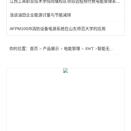
江西工商职业技术学院向塘校区项目远程预付费电能管理系统的设计与应用
导轨式安装电能表
浅谈油田企业能源讨量与节能减排
三相预付费电能表
AFPM100/B消防设备电源系统在山东师范大学的应用
三相电能计量表
三相嵌入式电力测控仪表
你的位置：
首页
>
产品展示
>
电能管理
>
AWT
>智能无线通讯网关 APP可查看数据
环保用电物联网仪表
多回路仪表
无线计量仪表
导轨式三相四线三线计量表
三相无线预付费电表 0.5S级有功精度
导轨式多回路物联网多功能电力仪表