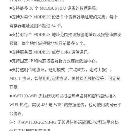
复费率统计表
■支持最多 30 个 MODBUS RTU 设备的数据采集。
■支持对每个 MODBUS 设备 5 个寄存器地址域的采集，每个
三相多功能谐波表
寄存器地址范围不超过 64 个。
三相电度表
■支持对每个 MODBUS 地址范围预设报警地址以及报警值触发
报警。每个地址域报警地址目前最多 5 个。
有源电力滤波器
■支持服务器 MODBUS 或者 LoRa 透传通讯。
终端电能计量表计
■支持固定 IP 和动态域名解析方式连接数据中心。
■支持透明传输协议，通用模式（主动轮抄，定时上报），
ACR系列网络电力仪表
MQTT 协议，智慧用电无线协议，预付费无线协议等，可定制
APMD系列仪表
开发。
■ AWT100-WiFi 无线模块可以根据热点名称和密码自动接入
查看全部 >>
WIFI 热点，实现 485 与 WIFI 的数据透传，也可使用我司云平
台协议。
注：①AWT100-2G/NB/4G 无线通信终端能通过安科瑞平台协