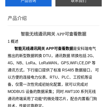
产品咨询
联系我们
ADF400L
产品介绍
AWT100
农田灌溉预付费电能表
智能无线通讯网关 APP可查看数据
AWT
1 概述
智能无线通讯网关 APP可查看数据
是安科瑞电气
ADW2XX
推出的新型数据转换 DTU，通讯数据 转换包括 2G、
ADW300
4G、NB、LoRa、LoRaWAN，GPS,WiFi,CE,DP 等
通讯方式，下行接口提供了标准 RS485 数据接口， 可
ADW400环保监测模块
以方便的连接电力仪表、RTU、PLC、工控机等设
数字式多功能电力仪表
备，仅需一次性完成初始化配置，就可以完成对
MODBUS 设备的数据采集；同时 AWT100 系列无线
导轨式电能表
通讯终端采用了功能*的微处理芯片，配合内置看门狗
APM网络电力仪表
技术，性能可靠稳定。