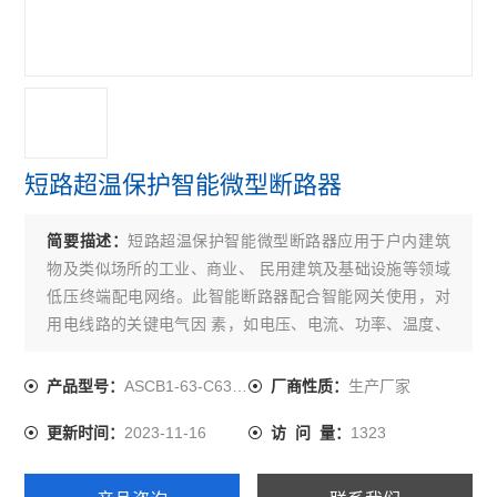
火灾自动报警系统
故障电弧探测器
消防电源监控模块
医用隔离电源柜
短路超温保护智能微型断路器
医用隔离电源绝缘监测装置
简要描述：
短路超温保护智能微型断路器应用于户内建筑
消防设备电源监控系统
物及类似场所的工业、商业、 民用建筑及基础设施等领域
低压终端配电网络。此智能断路器配合智能网关使用，对
电气火灾监控系统
用电线路的关键电气因 素，如电压、电流、功率、温度、
漏电、能耗等进行实时监测，具有远程操控、预警保护、
查看全部 >>
短路保护、电能 计量统计、故障定位等功能。 本系列产品
ASCB1-63-C63-4P
生产厂家
产品型号：
厂商性质：
适用于单相、双火线、三相三线、三相四线中性点直接接
2023-11-16
1323
更新时间：
访 问 量：
地（TT）的低压电网系统