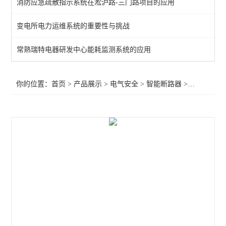
消防应急疏散指示系统在淞沪路-三门路项目的应用
末端智慧用电监测装置
变电所电力运维系统的重要性与挑战
电气防火限流式保护箱
常熟瑞特电器研发中心能耗监测系统的应用
工业绝缘故障定位系统监测
灭弧式电气防火短路限流式保护装置
你的位置：
首页
>
产品展示
>
电气安全
>
智能断路器
>短路超温保护智能微型断路器
智能断路器
智慧用电监控器
智慧用电监控模块
工业绝缘监测仪
智慧消防云平台
余压监控系统