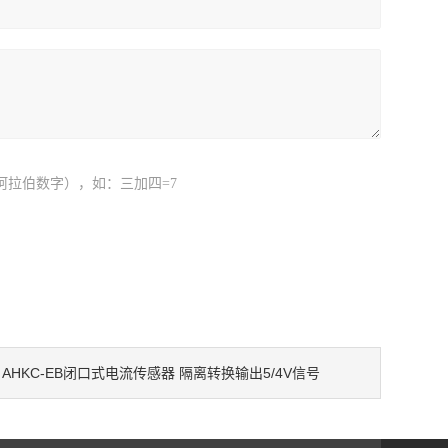
阿拉伯数字），如：三加四=7
AHKC-EB闭口式电流传感器 隔离转换输出5/4V信号
：