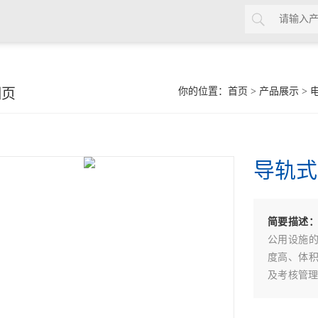
细页
你的位置：
首页
>
产品展示
>
导轨式
简要描述
公用设施
度高、体
及考核管理
波与总谐波含
或 DL/T64