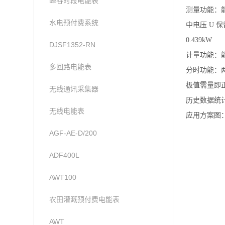
峰谷时段电能表
测量功能：能
水电预付费系统
中电压 U 保留
0.439kW
DJSF1352-RN
计量功能：
多回路电能表
分时功能：两
极值需量即
无线通讯采集器
历史数据统计
无线电能表
应用方案图
AGF-AE-D/200
ADF400L
AWT100
农田灌溉预付费电能表
AWT