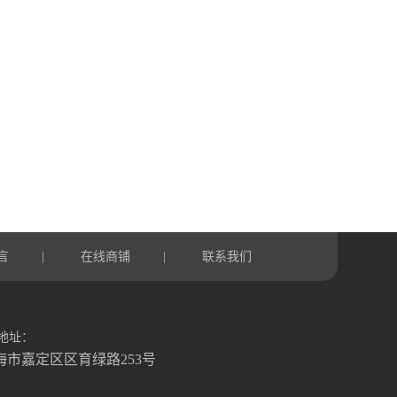
言
在线商铺
联系我们
|
|
地址：
海市嘉定区区育绿路253号