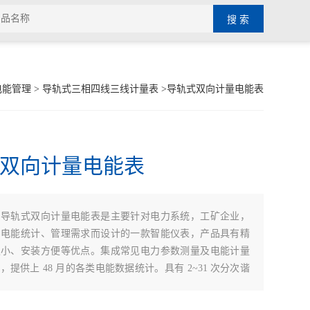
电能管理
>
导轨式三相四线三线计量表
>导轨式双向计量电能表
双向计量电能表
：
导轨式双向计量电能表是主要针对电力系统，工矿企业，
的电能统计、管理需求而设计的一款智能仪表，产品具有精
积小、安装方便等优点。集成常见电力参数测量及电能计量
，提供上 48 月的各类电能数据统计。具有 2~31 次分次谐
量检测。带有 RS485 通信接口，可选用 MODBUS-RTU
5 协议