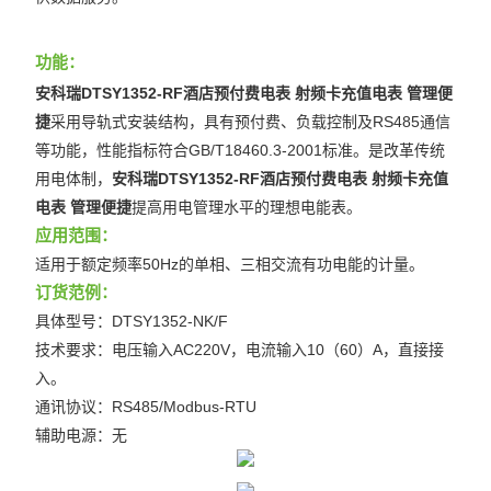
多用户计量表
功能：
单相多用户表
安科瑞DTSY1352-RF
酒店预付费电表 射频卡充值电表 管理便
捷
采用导轨式安装结构，具有预付费、负载控制及RS485通信
三相高海拔多功能表
等功能，性能指标符合GB/T18460.3-2001标准。是改革传统
用电体制，
安科瑞DTSY1352-RF
酒店预付费电表 射频卡充值
智能电力仪表
电表 管理便捷
提高用电管理水平的理想电能表。
AEW100无线计量模块
应用范围：
适用于额定频率50Hz的单相、三相交流有功电能的计量。
ANDPF精密配电柜
订货范例：
具体型号：DTSY1352-NK/F
ANSVC低压无功功率补偿装置
技术要求：电压输入AC220V，电流输入10（60）A，直接接
ANHPD300谐波保护器
入。
通讯协议：RS485/Modbus-RTU
ANSVG无功谐波混合补偿装置
辅助电源：无
ANHF谐波滤波器