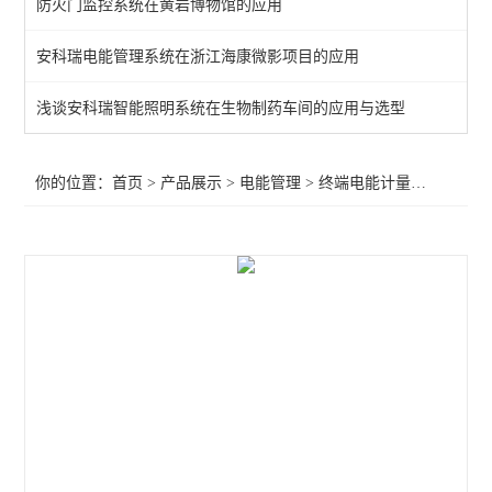
防火门监控系统在黄岩博物馆的应用
导轨式安装电能表
安科瑞电能管理系统在浙江海康微影项目的应用
三相预付费电能表
浅谈安科瑞智能照明系统在生物制药车间的应用与选型
三相电能计量表
三相嵌入式电力测控仪表
你的位置：
首页
>
产品展示
>
电能管理
>
终端电能计量表计
>酒店
环保用电物联网仪表
多回路仪表
无线计量仪表
导轨式三相四线三线计量表
三相无线预付费电表 0.5S级有功精度
导轨式多回路物联网多功能电力仪表