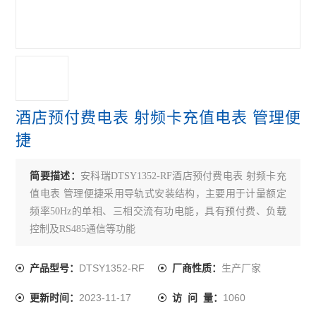
无线计量仪表物联网表配电改造智能电力仪表
单相1模导轨式多功能单相电能计量电力仪表
ADL400/F导轨式三相四线智能分时计量表
预付费电能表
酒店预付费电表 射频卡充值电表 管理便
峰谷时段电能表
捷
水电预付费系统
简要描述：
安科瑞DTSY1352-RF酒店预付费电表 射频卡充
DJSF1352-RN
值电表 管理便捷采用导轨式安装结构，主要用于计量额定
频率50Hz的单相、三相交流有功电能，具有预付费、负载
多回路电能表
控制及RS485通信等功能
无线通讯采集器
DTSY1352-RF
生产厂家
产品型号：
厂商性质：
无线电能表
2023-11-17
1060
更新时间：
访 问 量：
AGF-AE-D/200