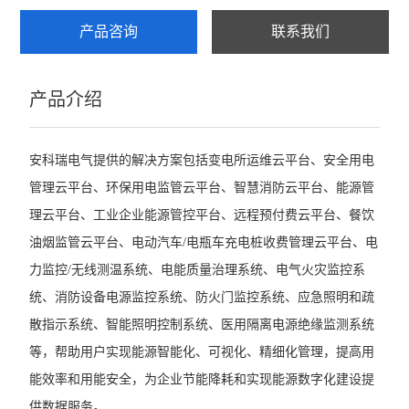
产品咨询
联系我们
ADF400L
AWT100
产品介绍
农田灌溉预付费电能表
AWT
安科瑞电气提供的解决方案包括变电所运维云平台、安全用电
管理云平台、环保用电监管云平台、智慧消防云平台、能源管
ADW2XX
理云平台、工业企业能源管控平台、远程预付费云平台、餐饮
ADW300
油烟监管云平台、电动汽车/电瓶车充电桩收费管理云平台、电
力监控/无线测温系统、电能质量治理系统、电气火灾监控系
ADW400环保监测模块
统、消防设备电源监控系统、防火门监控系统、应急照明和疏
数字式多功能电力仪表
散指示系统、智能照明控制系统、医用隔离电源绝缘监测系统
等，帮助用户实现能源智能化、可视化、精细化管理，提高用
导轨式电能表
能效率和用能安全，为企业节能降耗和实现能源数字化建设提
APM网络电力仪表
供数据服务。