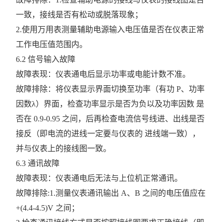
复费率统计表
一致，接线是否有松动或脱落现象；
2.使用万用表测量辅助电源输入电压值是否在仪表正常
三相多功能谐波表
工作电压值范围内。
三相电度表
6.2 信号输入故障
故障表现：仪表通电后显示功率或电能计数不准。
有源电力滤波器
故障排除：将仪表显示界面切换至功率（有功 P、功率
终端电能计量表计
因数λ）界面，检查功率显示是否为负以及功率因数 是
否在 0.9-0.95 之间，后再检查电流信号线进、出线是否
ACR系列网络电力仪表
接反（即电流的进线一定要与仪表的 进线端一致），
APMD系列仪表
并与仪表上的接线图一致。
6.3 通讯故障
查看全部 >>
故障表现：仪表通电后无法与上位机正常通讯。
故障排除:
1.测量仪表通讯输出 A、B 之间的电压值应在
+(4.4-4.5)V 之间；