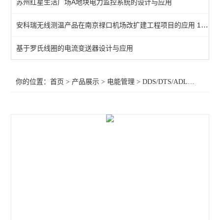
苏州红星生活广场A地块电力监控系统的设计与应用
导轨式安装电能表
安科瑞无线测温产品在南京禄口机场改扩建工程项目的应用 1 概述
三相预付费电能表
基于罗氏线圈的电流变送器设计与应用
三相电能计量表
三相嵌入式电力测控仪表
你的位置：
首页
>
产品展示
>
电能管理
>
DDS/DTS/ADL系列电能计量表
环保用电物联网仪表
多回路仪表
无线计量仪表
导轨式三相四线三线计量表
三相无线预付费电表 0.5S级有功精度
导轨式多回路物联网多功能电力仪表