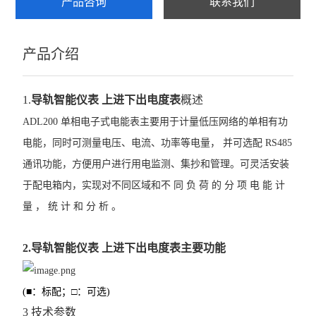
产品咨询
联系我们
ADF400L
产品介绍
AWT100
农田灌溉预付费电能表
1.
导轨智能仪表 上进下出电度表
概述
AWT
ADL200 单相电子式电能表主要用于计量低压网络的单相有功
电能，同时可测量电压、电流、功率等电量， 并可选配 RS485
ADW2XX
通讯功能，方便用户进行用电监测、集抄和管理。可灵活安装
ADW300
于配电箱内，实现对不同区域和不 同 负 荷 的 分 项 电 能 计
量 ， 统 计 和 分 析 。
ADW400环保监测模块
数字式多功能电力仪表
2.
导轨智能仪表 上进下出电度表
主要功能
导轨式电能表
(■：标配；□：可选)
APM网络电力仪表
3 技术参数