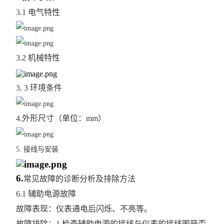
3.1 电气特性
多用户计量表
单相多用户表
3.2 机械特性
三相高海拔多功能表
智能电力仪表
3. 3 环境条件
AEW100无线计量模块
4.外形尺寸（单位：mm）
ANDPF精密配电柜
ANSVC低压无功功率补偿装置
5. 接线与安装
ANHPD300谐波保护器
6.
常见故障的诊断分析及排除方法
ANSVG无功谐波混合补偿装置
6.1 辅助电源故障
故障表现：仪表通电后闪烁、不亮等。
ANHF谐波滤波器
故障排除：1.检查辅助电源的接线与仪表的接线图是否