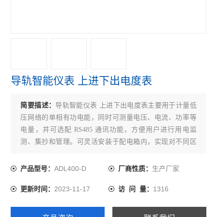
无线计量仪表物联网表配电改造智能电力仪表
单相1模导轨式多功能单相电能计量电力仪表
ADL400/F导轨式三相四线智能分时计量表
预付费电能表
导轨智能仪表 上进下出电度表
峰谷时段电能表
简要描述：
导轨智能仪表 上进下出电度表主要用于计量低
水电预付费系统
压网络的单相有功电能，同时可测量电压、电流、功率等
电量，并可选配 RS485 通讯功能，方便用户进行用电监
DJSF1352-RN
测、集抄和管理。可灵活安装于配电箱内，实现对不同区
多回路电能表
域和不同 负 荷 的 分 项 电 能 计 量 ， 统 计 和 分 析。
ADL400-D
生产厂家
产品型号：
厂商性质：
无线通讯采集器
2023-11-17
1316
更新时间：
访 问 量：
无线电能表
AGF-AE-D/200