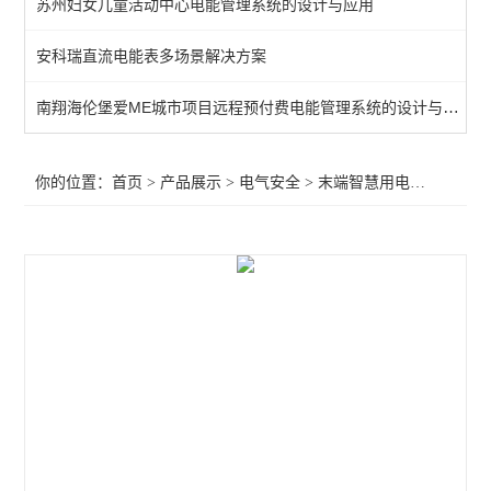
苏州妇女儿童活动中心电能管理系统的设计与应用
末端智慧用电监测装置
安科瑞直流电能表多场景解决方案
电气防火限流式保护箱
南翔海伦堡爱ME城市项目远程预付费电能管理系统的设计与应用
工业绝缘故障定位系统监测
灭弧式电气防火短路限流式保护装置
你的位置：
首页
>
产品展示
>
电气安全
>
末端智慧用电监测装置
>
智能断路器
智慧用电监控器
智慧用电监控模块
工业绝缘监测仪
智慧消防云平台
余压监控系统