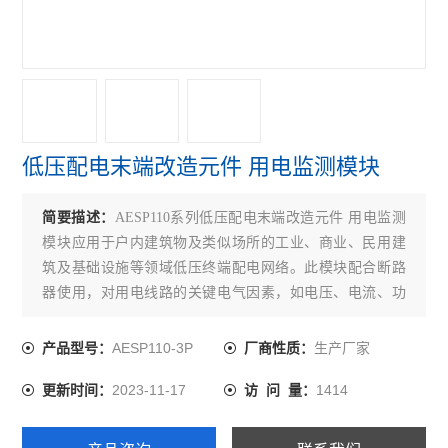
火灾自动报警系统
故障电弧探测器
消防电源监控模块
医用隔离电源柜
低压配电末端改造元件 用电监测模块
医用隔离电源绝缘监测装置
简要描述：
AESP110系列低压配电末端改造元件 用电监测
消防设备电源监控系统
模块应用于户内建筑物及类似场所的工业、商业、民用建
筑及基础设施等领域低压终端配电网络。此模块配合断路
电气火灾监控系统
器使用，对用电线路的关键电气因素，如电压、电流、功
率、温度、能耗等进行实时监测，具有预警报警、电能计
查看全部 >>
量统计等功能。
AESP110-3P
生产厂家
产品型号：
厂商性质：
2023-11-17
1414
更新时间：
访 问 量：