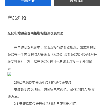
产品咨询
联系我们
ADF400L
产品介绍
AWT100
农田灌溉预付费电能表
光伏电站逆变器两相裂相检测仪表
概述
AWT
在单逆变器系统中，仪表直接与逆变器相连。如果您的变
ADW2XX
频器有一个内置的收入等级表（RGM；该变频器被称为收入等
ADW300
级变频器），您可以在 RGM 的同一总线上连接一个外部仪
表。
ADW400环保监测模块
数字式多功能电力仪表
2光伏电站逆变器两相裂相检测仪表
安装
安装说明应说明所用的国家电气规范、ANSI/NFPA 70 接
导轨式电能表
线方法。
APM网络电力仪表
2.1 安装指南仪表通过 RS485 与变频器相连。