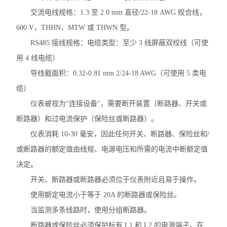
交流电线规格：1.3 至 2.0 mm 直径/22-18 AWG 绞合线，
多用户计量表
600 V，THHN、MTW 或 THWN 型。
单相多用户表
RS485 接线规格：电缆类型：至少 3 线屏蔽双绞线（可使
用 4 线电缆）
三相高海拔多功能表
导线截面积：0.32-0.81 mm 2/24-18 AWG（可使用 5 类电
智能电力仪表
缆）
仪表被视为“连接设备"，需要断开装置（断路器、开关或
AEW100无线计量模块
断路器）和过电流保护（保险丝或断路器）。
ANDPF精密配电柜
仪表消耗 10-30 毫安，因此任何开关、断路器、保险丝和/
或断路器的额定值由线规、电源电压和所需的电流中断额定值
ANSVC低压无功功率补偿装置
决定。
ANHPD300谐波保护器
开关、断路器或断路器必须位于仪表附近且易于操作。
ANSVG无功谐波混合补偿装置
使用额定电流小于等于 20A 的断路器或保险丝。
当监测多条线路时，使用分组断路器。
ANHF谐波滤波器
断路器或保险丝必须保护标有 L1 和 L2 的电源端子。在