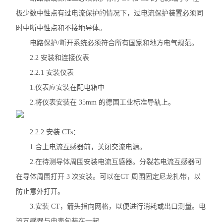
复费率统计表
极少数中性点有过电流保护的情况下，过电流保护装置必须同
时中断中性点和不接地导体。
三相多功能谐波表
电路保护/断开系统必须符合所有国家和地方电气规范。
三相电度表
2.2 安装和连接仪表
2.2.1 安装仪表
有源电力滤波器
1.仪表应安装在配电箱中
终端电能计量表计
2.将仪表安装在 35mm 的德国工业标准导轨上。
ACR系列网络电力仪表
2.2.2 安装 CTs：
APMD系列仪表
1.合上电流互感器前，关闭交流电源。
2.在待测导体周围安装电流互感器。分裂芯电流互感器可
查看全部 >>
在导体周围打开 3 次安装。可以在CT 周围固定尼龙扎带，以
防止意外打开。
3.安装 CT，箭头指向网格，以便进行消耗或出口测量。电
流互感器与电表包装在一起。