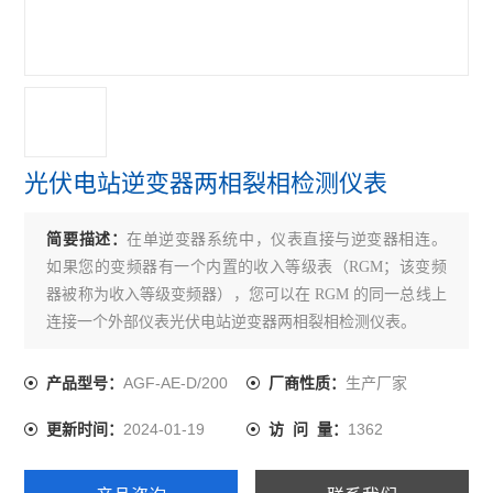
无线计量仪表物联网表配电改造智能电力仪表
单相1模导轨式多功能单相电能计量电力仪表
ADL400/F导轨式三相四线智能分时计量表
预付费电能表
光伏电站逆变器两相裂相检测仪表
峰谷时段电能表
简要描述：
在单逆变器系统中，仪表直接与逆变器相连。
水电预付费系统
如果您的变频器有一个内置的收入等级表（RGM；该变频
器被称为收入等级变频器），您可以在 RGM 的同一总线上
DJSF1352-RN
连接一个外部仪表光伏电站逆变器两相裂相检测仪表。
多回路电能表
。
AGF-AE-D/200
生产厂家
产品型号：
厂商性质：
无线通讯采集器
2024-01-19
1362
更新时间：
访 问 量：
无线电能表
AGF-AE-D/200