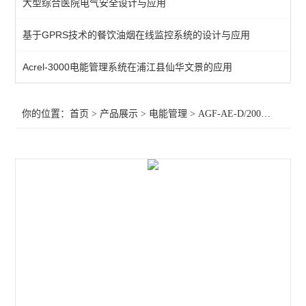
大型综合医院电气安全设计与应用
导轨式安装电能表
基于GPRS技术的餐饮油烟在线监控系统的设计与应用
三相预付费电能表
Acrel-3000电能管理系统在浦江县仙华文景的应用
三相电能计量表
三相嵌入式电力测控仪表
你的位置：
首页
>
产品展示
>
电能管理
>
AGF-AE-D/200
>光伏电
环保用电物联网仪表
多回路仪表
无线计量仪表
导轨式三相四线三线计量表
三相无线预付费电表 0.5S级有功精度
导轨式多回路物联网多功能电力仪表