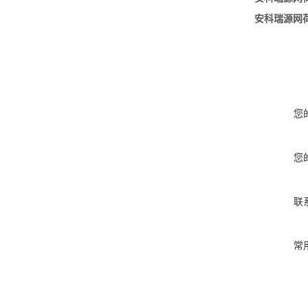
安科瑞源网
您
您
联
常