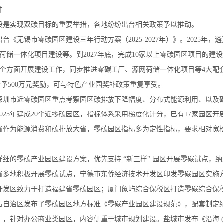
件
设是实现双碳目标的重要举措，各地纷纷出台相关政策予以推动。
台《无锡市零碳园区建设三年行动方案（2025-2027年）》。2025年，
网荷储一体化项目建设等。到2027年底，完成10家以上零碳园区项目的建
6个方面开展建设工作，同步推进零碳工厂、源网荷储一体化项目等4大配
给予500万元奖励，可与特色产业园奖补政策重复享受。
深圳市近零碳园区重点考察园区碳排放下降幅度、分布式能源利用、以及碳
025年建成20个近零碳园区，指标体系采用梯度化计分，已有17家园区
省作为能源消费和碳排放大省，零碳园区指标多为定性指标，要求相对宽松
细的零碳产业园区建设方案，优先支持 “新三样" 园区开展零碳试点，纳入
省多地积极开展零碳试点，宁德市东侨经济技术开发区印发零碳园区实施
开发区致力于打造福建省零碳园区；厦门象屿综合保税区打造零碳综合保
古自治区发布了零碳园区地方标准《零碳产业园区建设规范》，配套制定
》，针对办公商业类园区，内容侧重于城市规划建设。盐城市发布《沿海 (