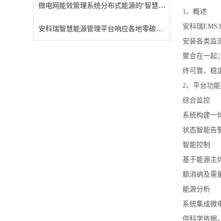
微电网能效管理系统分布式能源的“智慧大脑”
1、概述
安科瑞EMS
安科瑞智慧能源管理平台响应各地零碳园区政策，助力园区绿色转型
安装各类监
聚合在一起
终可靠、稳
2、平台功能
综合监控
系统构建一
状态智能告
智能控制
基于能源主
额消纳及需
能源分析
系统集成微
供科学依据