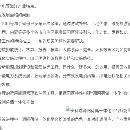
岸电等海洋产业特点。
区发展面临的问题
、四川等20余省份已发布专项政策，通过财政补贴、土地优惠、碳配额激励
山西、内蒙等等多个省市自治区把零碳园区建设列入工作计划。尽管如此
着工作的持续推进，一系列现实问题也需要解决。
的碳排放统计、核算、报告、核查四大体系尚不健全。大多数园区对如何
具体实施过程中，缺乏明确的碳数据支持和实施路径。
套新能源规划建设和管理缺乏工具，建什么，建多大，怎么用，投资回收
新型电力系统发展，源网矛盾多发，分布式发电消纳难，绿电还缺乏相关
的发展。
合理的运用能源管理软件等工具，根据园区特性构建“源网荷储一体化"微
源网荷储一体化平台
建设进程中，源网荷储一体化平台扮演着的角色，其对能源供应、产业发
现。