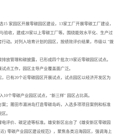
遴选15 家园区开展零碳园区建设，13家工厂开展零碳工厂建设，
设与验收，建成20家以上零碳工厂等。围绕能效水平化、生产过
套行动。对列入培育计划的园区，按绩效评价结果，市级以 “拨
排放管理和碳披露，已形成四个批次19家近零碳园区试点。
开展试点工作，园区主导产业覆盖面广泛。
，已有20个近零碳园区开展试点，试点园区以经济开发区为
10个零碳产业园区试点，“新三样" 园区占比高。
方案；莆田市湄洲岛打造零碳岛屿，入选多项项目案例和标准
税区。
绿电评价、碳足迹等标准。雄安新区出台了《雄安新区零碳园
近) 零碳产业园区建设规范》，聚焦各类沿海园区，强调海上