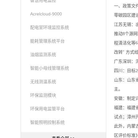
智慧用电监控
一、政策文
Acrelcloud-9000
零碳园区建
江苏无锡：出
配电室环境监控系统
推动8个源
能耗管理系统平台
程清洁化等
改转" 方式
油烟监测系统
广东深圳：
智能小母线管理系统
四川：目标2
山东：山东
无线测温系统
主。
环保监测模块
安徽：制定详
福建：福建
环保用电监管平台
试点；漳州
智能照明控制系统
此外，内蒙
区评价标准