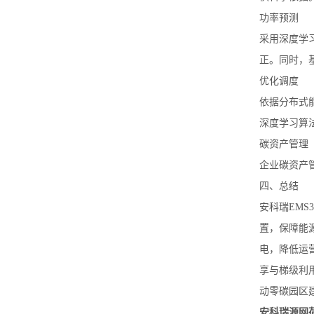
功率预测
采用深度学
正。同时，
优化调度
依据分布式
深度学习算
碳资产管理
企业碳资产
四、总结
安科瑞EM
置，保障能
电，降低运
享与梯级利
动零碳园区
安科瑞源网