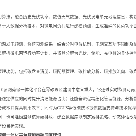
习算法，融合历史光伏功率、数值天气数据、光伏发电单元地理信息，构
基于大数据分析技术，对微电网负荷进行建模预测，生成准确的负荷功率
能源发电预测、负荷预测结果，结合分时电价机制、电网交互功率限制及
法解析微电网运行功率计划，并将其分解为光伏、储能、充电桩的具体控
管理功能，包括碳盘查清册、碳配额管理、碳排放分析、碳排放流向、碳
S3.0源网荷储一体化平台在零碳园区建设中意义重大，它通过实时监测可
源稳定供应的同时提升清洁能源占比；还能全流程精细化管理能源，分析
营成本并提高利用效率；同时为CCUS等低碳技术提供数据支持与技术保
用；也可准确监测核算碳排放，建立数据库以制定减排策略、动态评估改
建设目标实现。
荷储一体化平台赋能零碳园区建设