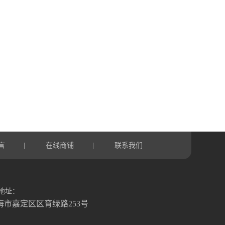
言
在线商铺
联系我们
|
|
地址：
海市嘉定区区育绿路253号