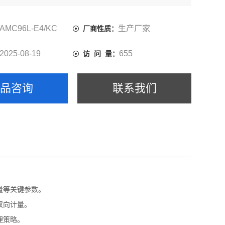
功率因数)以及电能监测和考核管理。
AMC96L-E4/KC
生产厂家
厂商性质：
2025-08-19
655
访 问 量：
产品咨询
联系我们
量等关键参数。
双向计量。
理策略。