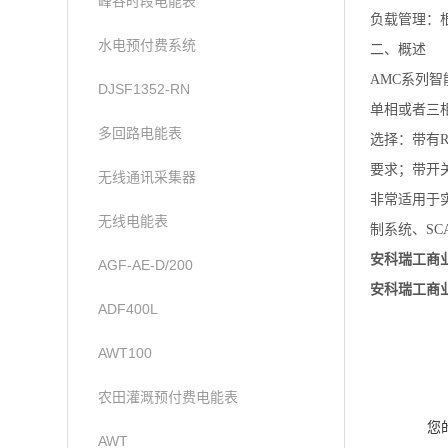
峰谷时段电能表
负载管理：
水电预付费系统
二、概述
AMC系列
DJSF1352-RN
单相或者三
多回路电能表
选择：带有R
要求；带开关
无线通讯采集器
非常适用于
无线电能表
制系统、SC
安科瑞工商
AGF-AE-D/200
安科瑞工商
ADF400L
AWT100
农田灌溉预付费电能表
您
AWT