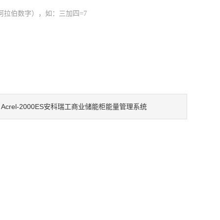
阿拉伯数字），如：三加四=7
Acrel-2000ES安科瑞工商业储能柜能量管理系统
：