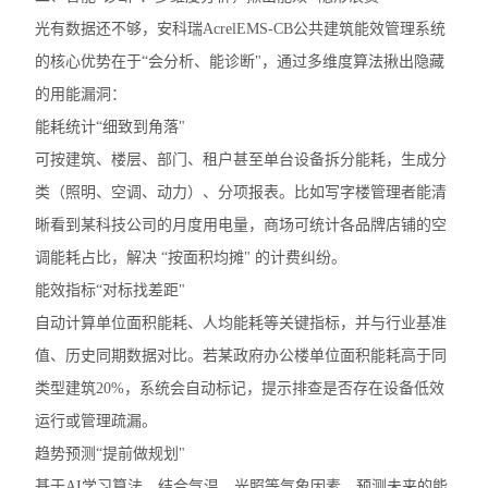
光有数据还不够，安科瑞AcrelEMS-CB公共建筑能效管理系统
的核心优势在于“会分析、能诊断"，通过多维度算法揪出隐藏
的用能漏洞：
能耗统计“细致到角落"
可按建筑、楼层、部门、租户甚至单台设备拆分能耗，生成分
类（照明、空调、动力）、分项报表。比如写字楼管理者能清
晰看到某科技公司的月度用电量，商场可统计各品牌店铺的空
调能耗占比，解决 “按面积均摊" 的计费纠纷。
能效指标“对标找差距"
自动计算单位面积能耗、人均能耗等关键指标，并与行业基准
值、历史同期数据对比。若某政府办公楼单位面积能耗高于同
类型建筑20%，系统会自动标记，提示排查是否存在设备低效
运行或管理疏漏。
趋势预测“提前做规划"
基于AI学习算法，结合气温、光照等气象因素，预测未来的能