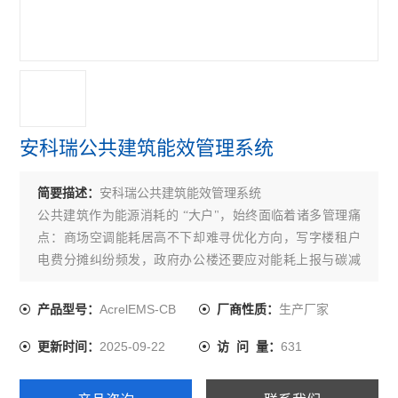
建筑能耗监测系统
变配电监控
Elot能源物联网
银行业安全用电云平台
安科瑞公共建筑能效管理系统
智慧用电监控
简要描述：
安科瑞公共建筑能效管理系统
Acrelcloud-9000
公共建筑作为能源消耗的 “大户"，始终面临着诸多管理痛
点：商场空调能耗居高不下却难寻优化方向，写字楼租户
配电室环境监控系统
电费分摊纠纷频发，政府办公楼还要应对能耗上报与碳减
能耗管理系统平台
排的政策要求
AcrelEMS-CB
生产厂家
产品型号：
厂商性质：
油烟监测系统
2025-09-22
631
更新时间：
访 问 量：
智能小母线管理系统
无线测温系统