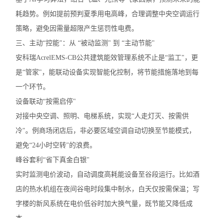
耗趋势。例如提前预判夏季用电高峰，合理调整中央空调运行
策略，避免因需量超限产生惩罚性电费。
三、主动“控能"：从 “被动监测" 到 “主动节能"
安科瑞AcrelEMS-CB公共建筑能效管理系统不止是“监工"，更
是“管家"，能联动设备实现智能化控制，将节能措施落地到每
一个环节。
设备联动“按需启停"
对接中央空调、照明、电梯系统，实现“人走灯灭、按需供
冷"。例商场闭店后，非必要区域空调自动切换至节能模式，
避免“24小时空转"的浪费。
峰谷套利“省下真金白银"
实时监测电价波动，自动调度高耗能设备至谷段运行。比如酒
店的热水机组在夜间谷电时段集中制水，白天仅按需保温；写
字楼的新风系统在电价低谷时加大换气量，既节能又降低成