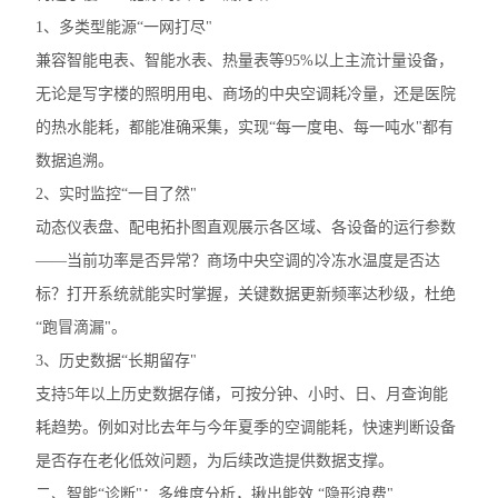
1、多类型能源“一网打尽"
兼容智能电表、智能水表、热量表等95%以上主流计量设备，
无论是写字楼的照明用电、商场的中央空调耗冷量，还是医院
的热水能耗，都能准确采集，实现“每一度电、每一吨水"都有
数据追溯。
2、实时监控“一目了然"
动态仪表盘、配电拓扑图直观展示各区域、各设备的运行参数
——当前功率是否异常？商场中央空调的冷冻水温度是否达
标？打开系统就能实时掌握，关键数据更新频率达秒级，杜绝
“跑冒滴漏"。
3、历史数据“长期留存"
支持5年以上历史数据存储，可按分钟、小时、日、月查询能
耗趋势。例如对比去年与今年夏季的空调能耗，快速判断设备
是否存在老化低效问题，为后续改造提供数据支撑。
二、智能“诊断"：多维度分析，揪出能效 “隐形浪费"