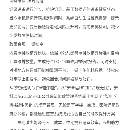
设备维保“按时提醒"
记录设备运行时长、维护记录，基于数据评估设备健康状态。
当冷水机组运行满规定时间时，系统自动生成维保提醒，提示
更换滤网；变压器绝缘老化风险上升时，提前安排检测，减少
突发故障停机时间。
政策合规“一键搞定"
内置碳排放核算模块，依据《公共建筑碳排放核算标准》自动
计算碳排放量，生成符合ISO 14064标准的碳报告。同时支持
对接地方住建部门能耗监测平台，一键上传能耗数据，轻松应
对定期上报要求，避免因合规问题被整改处罚。
从“数据透明"到“智能节能"，从“安全运维"到 “合规无忧"，安
科瑞AcrelEMS-CB公共建筑能效管理系统真正实现了“监测-分
析-控制-优化"的闭环管理。无论是写字楼、商场、医院还是政
府办公楼，都能通过这套系统找到适合自己的能效提升方案
——短期减少能源与人工成本，中期提升运营效率，长期助力