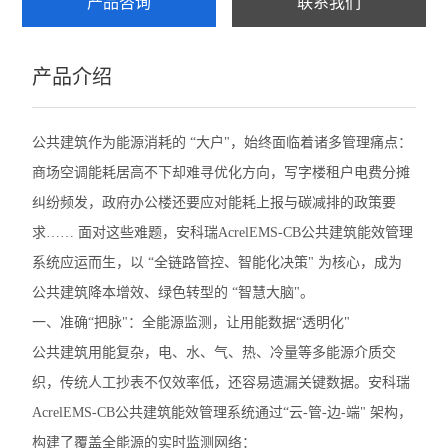
产品咨询
联系我们
环保监测模块
产品介绍
环保用电监管平台
智能照明控制系统
公共建筑作为能源消耗的 “大户"，始终面临着诸多管理痛点：
商场空调能耗居高不下却难寻优化方向，写字楼租户电费分摊
查看全部 >>
纠纷频发，政府办公楼还要应对能耗上报与碳减排的政策要
求…… 面对这些难题，安科瑞AcrelEMS-CB公共建筑能效管理
系统应运而生，以 “全链路管控、智能化决策" 为核心，成为
公共建筑降本增效、绿色转型的 “智慧大脑"。
一、准确“把脉"：全能源监测，让用能数据“透明化"
公共建筑用能复杂，电、水、气、热、冷量等多能源介质交
织，传统人工抄表不仅效率低，还容易遗漏关键数据。安科瑞
AcrelEMS-CB公共建筑能效管理系统通过“云-管-边-端" 架构，
构建了覆盖全能源的实时监测网络：