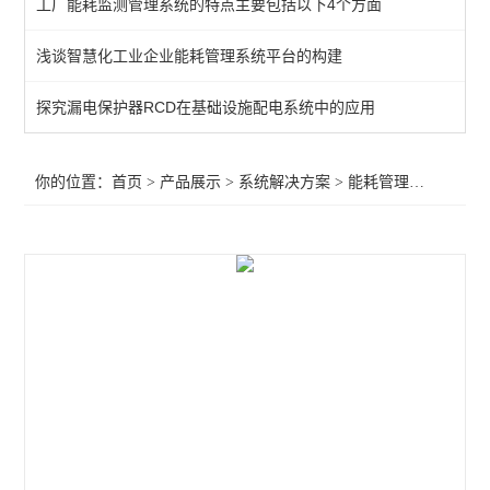
工厂能耗监测管理系统的特点主要包括以下4个方面
光储系统
浅谈智慧化工业企业能耗管理系统平台的构建
光储充一体化
探究漏电保护器RCD在基础设施配电系统中的应用
零碳园区
能量管理系统
你的位置：
首页
>
产品展示
>
系统解决方案
>
能耗管理系统平台
>
ABAT100蓄电池在线监测系统
智慧能源管理平台
储能解决方案
企业能源管控平台
Acrel-2000 安科瑞电力监控运维云平台
宿舍水电预付费管理系统