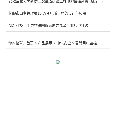
安徽空管分局新桥二次雷达建设工程电力监控系统的设计与应用
末端智慧用电监测装置
抚顺市事务管理局10KV变电所工程的设计与应用
电气防火限流式保护箱
创新科技：电力物联网仪表助力能源产业转型升级
工业绝缘故障定位系统监测
灭弧式电气防火短路限流式保护装置
你的位置：
首页
>
产品展示
>
电气安全
>
智慧用电监控器
>嵌入式
智能断路器
智慧用电监控器
智慧用电监控模块
工业绝缘监测仪
智慧消防云平台
余压监控系统