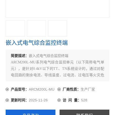
火灾自动报警系统
故障电弧探测器
消防电源监控模块
医用隔离电源柜
嵌入式电气综合监控终端
医用隔离电源绝缘监测装置
简要描述：
嵌入式电气综合监控终端
消防设备电源监控系统
ARCM200L-MU系列电气综合监控单元（以下简称电气单
元），是针对0.4kV以下的TT、TN系统设计的，通过对配
电气火灾监控系统
电回路的剩余电流、导线温度、过电流、过电压等火灾危
险参数实施监控和管理，从而预防电气火灾的发生，并实
查看全部 >>
现了对多种电力参数的实时监测,为能耗管理提供精确的数
ARCM200L-MU
生产厂家
产品型号：
厂商性质：
据。
2025-11-26
528
更新时间：
访 问 量：