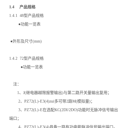
1.4 产品规格
无线测温传感器
1.4.1 48型产品规格
数据采集仪
●功能一览表
ALP300电动机保护器
●外形及尺寸(mm)
水泵计量控制箱
1.4.2 72型产品规格
无线测温装置
●功能一览表
电气防火限流式保护器
注：
安科瑞智慧综合管廊解决方案
1、J(继电器越限报警输出)与第二路开关量输出复用；
ARTM系列电气接点在线测温装置
2、PZ72(L)-E3(4)zui多可带2路M(模拟量)；
智能照明控制系统
3、PZ72(L)-E在选配KC(2DI/2DO)功能时无脉冲信号输出
端口；
自复式过压保护器
4、PZ72(L)-E3(4)具备一路有功电能脉冲信号输出端口。