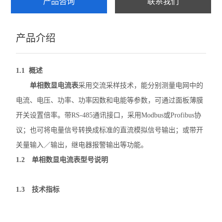
产品咨询
联系我们
ARTM-8智能温度巡检仪
产品介绍
AMC系列电测仪表
PZ96B直流表
1.1 概述
电动机保护器
单相数显电流表
采用交流采样技术，能分别测量电网中的
电流、电压、功率、功率因数和电能等参数，可通过面板薄膜
弧光保护装置
开关设置倍率。带RS-485通讯接口，采用Modbus或Profibus协
数据采集传输仪
议；也可将电量信号转换成标准的直流模拟信号输出；或带开
关量输入／输出，继电器报警输出等功能。
防逆流检测仪表
1.2
单相数显电流表
型号说明
DJSF1352直流电能表
1.3 技术指标
母线测温监控模块
ATE 无线测温传感器