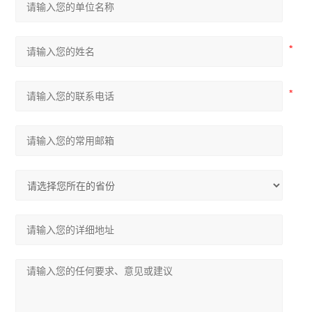
AM 系列中压保护装置
ADDC 智能空调节能控制器
AGP 风力发电测量保护模块
AGF-D 光伏直流柜采集装置
AGF-IM 光伏直流绝缘监测装置
并网逆变器
AGF系列导轨式智能光伏汇流采集装置
APV-M系列智能光伏汇流箱
ACTB系列电流互感器过电压保护器
开关柜综合测控装置