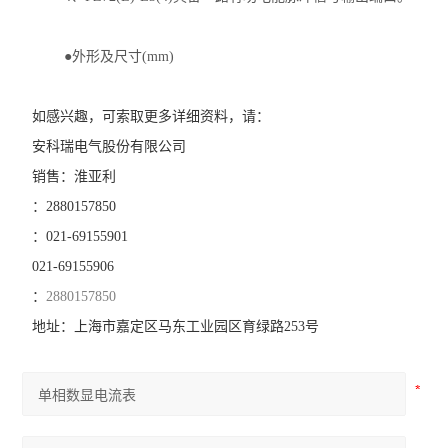
光伏直流柜采集装置
●外形及尺寸(mm)
光伏直流绝缘监测装置
智能水泵控制器
如感兴趣，可索取更多详细资料，请：
安科瑞
电气股份
有限公司
电力监控系统
销售：
淮亚利
三相数显电流表
：
2880157850
：
021
-
69155901
中压PT并列保护装置
021
-
69155906
三相多回路监控装置
：
2880157850
地址：
上海市嘉定区马东工业园区育绿路
253号
工业用绝缘监测仪
单相电压表
三相电压表