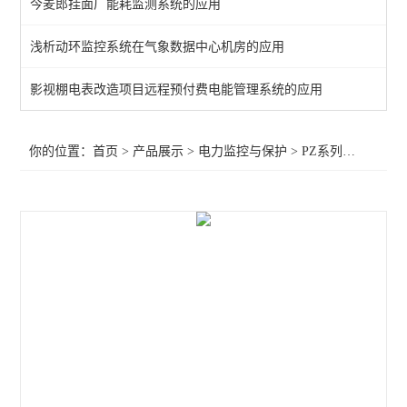
今麦郎挂面厂能耗监测系统的应用
频率电压紧急控制装置
浅析动环监控系统在气象数据中心机房的应用
备自投
影视棚电表改造项目远程预付费电能管理系统的应用
剩余电流
电能质量监测装置
你的位置：
首页
>
产品展示
>
电力监控与保护
>
PZ系列可编程智能电测仪表
APD系列局放监测装置
WHD智能型温湿度控制器
AMC96
AMC72-E4/KC智能电力仪表 电量采集
智能直流多功能电流表
智能数显电力仪表