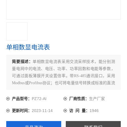
开关柜综合测控装置 温湿度模拟控制
三段式过流保护 微机综合保护装置
无线测温装置RS485接口最多可接60个互感器
实时在线测温监控系统 配电房温度监控设备
单相数显电流表
多功能三相可编程电力测控仪表
简要描述：
单相数显电流表采用交流采样技术，能分别测
无线测温集中采集触摸屏嵌入式安装
量电网中的电流、电压、功率、功率因数和电能等参数，
可通过面板薄膜开关设置倍率。带RS-485通讯接口，采用
无源无线测温传感器ct感应取电
Modbus或Profibus协议；也可将电量信号转换成标准的直流
嵌入式安装液晶显示多功能电能表
模拟信号输出；或带开关量输入／输出，继电器报警输出
等功能。
PZ72-AI
生产厂家
产品型号：
厂商性质：
开关柜综合测控装置温湿度控制语音提示功能
2023-11-14
1946
更新时间：
访 问 量：
带RS485通讯 报警 4-20mA输出单相电流表
实时无线测温采集设备