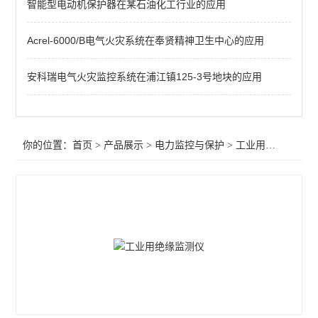
智能型电动机保护器在某石油化工行业的应用
频率电压紧急控制装置
备自投
Acrel-6000/B电气火灾系统在奉贤精神卫生中心的应用
剩余电流
安科瑞电气火灾监控系统在浦江镇125-3号地块的应用
电能质量监测装置
APD系列局放监测装置
你的位置：
首页
>
产品展示
>
电力监控与保护
>
工业用绝缘监测仪
WHD智能型温湿度控制器
AMC96
AMC72-E4/KC智能电力仪表 电量采集
智能直流多功能电流表
智能数显电力仪表