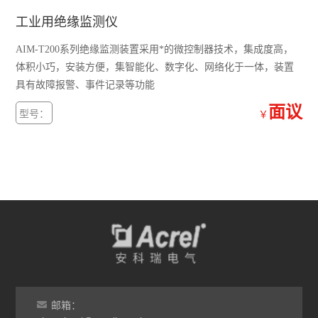
开关柜综合测控装置 温湿度模拟控制
工业用绝缘监测仪
三段式过流保护 微机综合保护装置
AIM-T200系列绝缘监测装置采用*的微控制器技术，集成度高，
无线测温装置RS485接口最多可接60个互感器
体积小巧，安装方便，集智能化、数字化、网络化于一体，装置
具有故障报警、事件记录等功能
实时在线测温监控系统 配电房温度监控设备
面议
型号：
￥
多功能三相可编程电力测控仪表
无线测温集中采集触摸屏嵌入式安装
无源无线测温传感器ct感应取电
嵌入式安装液晶显示多功能电能表
开关柜综合测控装置温湿度控制语音提示功能
带RS485通讯 报警 4-20mA输出单相电流表
邮箱：
实时无线测温采集设备