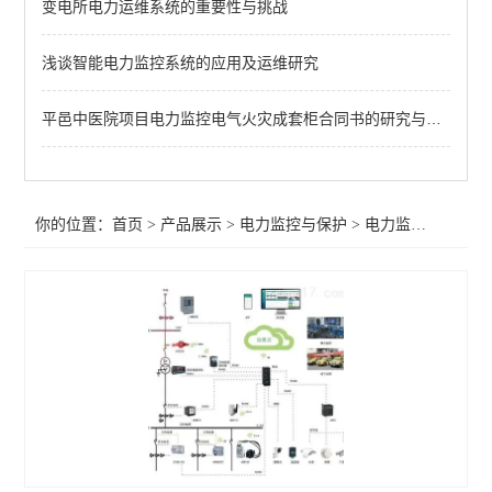
变电所电力运维系统的重要性与挑战
频率电压紧急控制装置
备自投
浅谈智能电力监控系统的应用及运维研究
剩余电流
平邑中医院项目电力监控电气火灾成套柜合同书的研究与应用
电能质量监测装置
APD系列局放监测装置
你的位置：
首页
>
产品展示
>
电力监控与保护
>
电力监控系统
WHD智能型温湿度控制器
AMC96
AMC72-E4/KC智能电力仪表 电量采集
智能直流多功能电流表
智能数显电力仪表