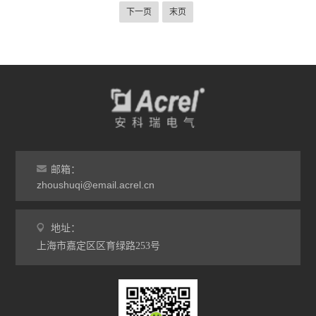
可编程温湿度控制器
下一页
末页
ARTM系列温度巡检测控仪
ASJ系列智能电力继电器
ACM配电线路过负荷监控装置
ALP智能型低压线路保护装置
ARTU系列四遥单元
邮箱：
zhoushuqi@email.acrel.cn
AMC16 系列监控装置
ARC功率因数自动补偿控制器
地址：
上海市嘉定区区育绿路253号
PZ系列可编程智能电测仪表
查看全部 >>