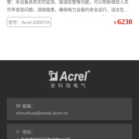
警：本设备具有实时监测、超温告警等功能，可以帮助值班人员
尽早发现问题，消除隐患，确保电力设备的安全运行，适合在泛
无线测温传感器
在电力物联网、钢厂、化工、水泥、数据中心、医院、机场、电
6230
型号：Acrel-2000T/A
￥
数据采集仪
厂、煤矿等厂矿企业、变配电所，为电力设备的安全、经济、可
靠运行提供了全新的解决方案。
ALP300电动机保护器
水泵计量控制箱
无线测温装置
电气防火限流式保护器
安科瑞智慧综合管廊解决方案
ARTM系列电气接点在线测温装置
邮箱：
zhoushuqi@email.acrel.cn
智能照明控制系统
地址：
自复式过压保护器