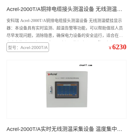
开关柜综合测控装置 温湿度模拟控制
Acrel-2000T/A铜排电缆接头测温设备 无线测温壁挂显示器
三段式过流保护 微机综合保护装置
安科瑞 Acrel-2000T/A铜排电缆接头测温设备 无线测温壁挂显示
无线测温装置RS485接口最多可接60个互感器
器：本设备具有实时监测、超温告警等功能，可以帮助值班人员
尽早发现问题，消除隐患，确保电力设备的安全运行，适合在泛
实时在线测温监控系统 配电房温度监控设备
在电力物联网、钢厂、化工、水泥、数据中心、医院、机场、电
6230
型号：Acrel-2000T/A
￥
厂、煤矿等厂矿企业、变配电所，为电力设备的安全、经济、可
多功能三相可编程电力测控仪表
靠运行提供了全新的解决方案。
无线测温集中采集触摸屏嵌入式安装
无源无线测温传感器ct感应取电
嵌入式安装液晶显示多功能电能表
开关柜综合测控装置温湿度控制语音提示功能
带RS485通讯 报警 4-20mA输出单相电流表
Acrel-2000T/A实时无线测温采集设备 温度集中显示装置
实时无线测温采集设备