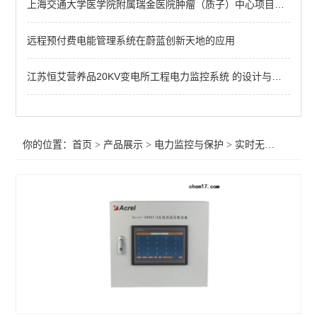
上海交通大学医学院附属瑞金医院肿瘤（质子）中心项目电力监控的设计与应用
频率电压紧急控制装置
备自投
远程预付费电能管理系统在蔚蓝创新天地的应用
剩余电流
江苏恒艾营养品20KV变电所工程电力监控系统 的设计与应用
电能质量监测装置
APD系列局放监测装置
你的位置：
首页
>
产品展示
>
电力监控与保护
>
实时无线测温采集设备
WHD智能型温湿度控制器
AMC96
AMC72-E4/KC智能电力仪表 电量采集
智能直流多功能电流表
智能数显电力仪表