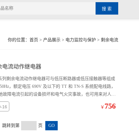
你的位置：
首页
>
产品展示
>
电力监控与保护
>
剩余电流
剩余电流动作继电器
J 系列剩余电流动作继电器可与低压断路器或低压接触器等组成
，额定电压 690V 及以下的 TT 和 TN-S 系统配电线路，
地故障电流引起的设备损坏和电气火灾事故，也可用来对人身
756
-16
￥
页 跳转到第
页