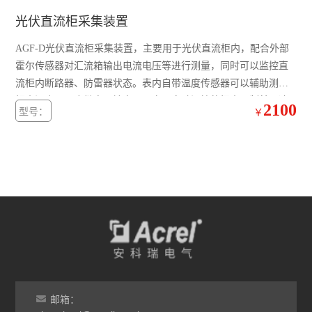
开关柜综合测控装置 温湿度模拟控制
光伏直流柜采集装置
三段式过流保护 微机综合保护装置
AGF-D光伏直流柜采集装置，主要用于光伏直流柜内，配合外部
无线测温装置RS485接口最多可接60个互感器
霍尔传感器对汇流箱输出电流电压等进行测量，同时可以监控直
流柜内断路器、防雷器状态。表内自带温度传感器可以辅助测量
实时在线测温监控系统 配电房温度监控设备
柜内温度，配合继电器输出可以实现自动温控的柜内强制鼓风冷
2100
型号：
￥
却功能。装置带有RS485接口可以把测量和采集到的数据和设备状
多功能三相可编程电力测控仪表
态上传。
无线测温集中采集触摸屏嵌入式安装
无源无线测温传感器ct感应取电
嵌入式安装液晶显示多功能电能表
开关柜综合测控装置温湿度控制语音提示功能
带RS485通讯 报警 4-20mA输出单相电流表
邮箱：
实时无线测温采集设备