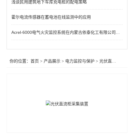
浅谈民用建筑地下车库充电桩的配电策略
频率电压紧急控制装置
备自投
霍尔电流传感器在蓄电池在线监测中的应用
剩余电流
Acrel-6000电气火灾监控系统在内蒙古依泰化工有限公司中的应用
电能质量监测装置
APD系列局放监测装置
你的位置：
首页
>
产品展示
>
电力监控与保护
>
光伏直流柜采集装置
WHD智能型温湿度控制器
AMC96
AMC72-E4/KC智能电力仪表 电量采集
智能直流多功能电流表
智能数显电力仪表