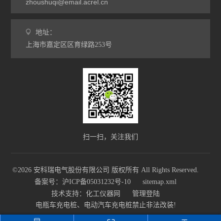
zhoushuqi@email.acrel.cn
ARTM-8智能温度巡检仪
地址：
AMC系列电测仪表
上海市嘉定区区育绿路253号
PZ96B直流表
电动机保护器
弧光保护装置
数据采集传输仪
扫一扫，关注我们
防逆流检测仪表
©2026 安科瑞电气股份有限公司 版权所有 All Rights Reserved.
DJSF1352直流电能表
备案号：沪ICP备05031232号-10
sitemap.xml
母线测温监控模块
技术支持：
化工仪器网
管理登陆
电瓶车充电桩、电动汽车充电桩禁止非法改装!
ATE 无线测温传感器