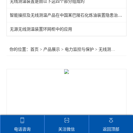
无线测温装置是由以下这四个部分组成的
频率电压紧急控制装置
智能操控及无线测温产品在中国某巴陵石化炼油装置隐患治理项目中的应用
备自投
无源无线测温装置环网柜中的应用
剩余电流
电能质量监测装置
你的位置：
首页
>
产品展示
>
电力监控与保护
>
无线测温装置
>无
APD系列局放监测装置
WHD智能型温湿度控制器
AMC96
AMC72-E4/KC智能电力仪表 电量采集
智能直流多功能电流表
智能数显电力仪表
电话咨询
关注微信
返回顶部