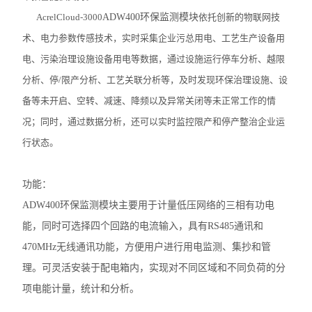
AcrelCloud-3000
ADW400环保监测模块
依托创新的物联网技
无线测温传感器
术、电力参数传感技术，实时采集企业污总用电、工艺生产设备用
数据采集仪
电、污染治理设施设备用电等数据，通过设施运行停车分析、越限
分析、停/限产分析、工艺关联分析等，及时发现环保治理设施、设
ALP300电动机保护器
备等未开启、空转、减速、降频以及异常关闭等未正常工作的情
水泵计量控制箱
况；同时，通过数据分析，还可以实时监控限产和停产整治企业运
行状态。
无线测温装置
电气防火限流式保护器
功能：
ADW400环保监测模块主要用于计量低压网络的三相有功电
安科瑞智慧综合管廊解决方案
能，同时可选择四个回路的电流输入，具有RS485通讯和
ARTM系列电气接点在线测温装置
470MHz无线通讯功能，方便用户进行用电监测、集抄和管
智能照明控制系统
理。可灵活安装于配电箱内，实现对不同区域和不同负荷的分
项电能计量，统计和分析。
自复式过压保护器