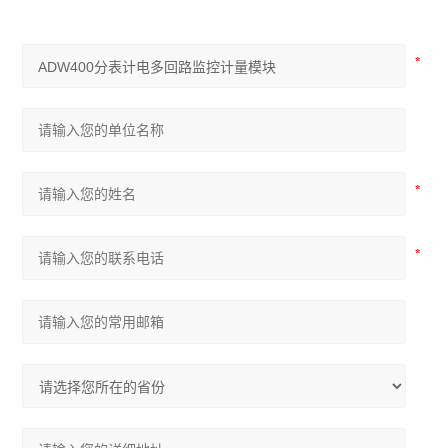
AM 系列中压保护装置
ADDC 智能空调节能控制器
AGP 风力发电测量保护模块
AGF-D 光伏直流柜采集装置
AGF-IM 光伏直流绝缘监测装置
并网逆变器
AGF系列导轨式智能光伏汇流采集装置
APV-M系列智能光伏汇流箱
ACTB系列电流互感器过电压保护器
开关柜综合测控装置