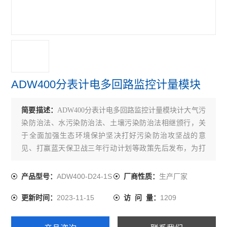
开关柜综合测控装置 温湿度模拟控制
三段式过流保护 微机综合保护装置
无线测温装置RS485接口最多可接60个互感器
实时在线测温监控系统 配电房温度监控设备
ADW400分表计电多回路监控计量模块
多功能三相可编程电力测控仪表
简要描述：
ADW400分表计电多回路监控计量模块计大气污
无线测温集中采集触摸屏嵌入式安装
染防治法、水污染防治法、土壤污染防治法相继颁行，关
于全面加强生态环境保护坚决打好污染防治攻坚战的意
无源无线测温传感器ct感应取电
见、打赢蓝天保卫战三年行动计划等政策先后发布，为打
嵌入式安装液晶显示多功能电能表
好污染防治攻坚战提供了坚实的法律和政策保障。国家全
面推进打赢蓝天保卫战，
ADW400-D24-1S
生产厂家
产品型号：
厂商性质：
开关柜综合测控装置温湿度控制语音提示功能
2023-11-15
1209
更新时间：
访 问 量：
带RS485通讯 报警 4-20mA输出单相电流表
实时无线测温采集设备