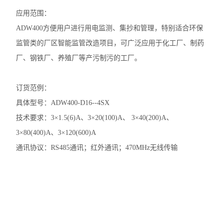
光伏直流柜采集装置
应用范围：
ADW400方便用户进行用电监测、集抄和管理，特别适合环保
光伏直流绝缘监测装置
监管类的厂区智能监管改造项目，可广泛应用于化工厂、制药
智能水泵控制器
厂、钢铁厂、养殖厂等产污制污的工厂。
电力监控系统
订货范例：
三相数显电流表
具体型号：ADW400-D16--4SX
技术要求：3×1.5(6)A、3×20(100)A、 3×40(200)A、
中压PT并列保护装置
3×80(400)A、3×120(600)A
三相多回路监控装置
通讯协议：RS485通讯；红外通讯；470MHz无线传输
工业用绝缘监测仪
单相电压表
三相电压表