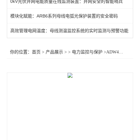
0kV光伏并网电能质量在线监测装置：并网安全的智能哨兵
频率电压紧急控制装置
模块化赋能：ARB6系列母线电弧光保护装置的安全密码
备自投
高效管理电网温度：母线测温监控系统的实时监测与预警功能
剩余电流
电能质量监测装置
你的位置：
首页
>
产品展示
> >
电力监控与保护
>ADW400分表计电多回路监控计量模块
APD系列局放监测装置
WHD智能型温湿度控制器
AMC96
AMC72-E4/KC智能电力仪表 电量采集
智能直流多功能电流表
智能数显电力仪表