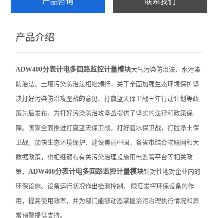
产品咨询
联系我们
ARTM-8智能温度巡检仪
产品介绍
AMC系列电测仪表
PZ96B直流表
ADW400分表计电多回路监控计量模块
大气污染防治法、水污染
电动机保护器
防治法、土壤污染防治法相继颁行，关于全面加强生态环境保护坚
决打好污染防治攻坚战的意见、打赢蓝天保卫战三年行动计划等政
弧光保护装置
策先后发布，为打好污染防治攻坚战提供了坚实的法律和政策保
数据采集传输仪
障。国家全面推进打赢蓝天保卫战，打好碧水保卫战，打胜净土保
卫战，加快生态环境保护、建设美丽中国，各省市结合物联网和大
防逆流检测仪表
数据政策，也相继颁布有关污染治理设施用电监管平台等相关政
DJSF1352直流电能表
策，
ADW400分表计电多回路监控计量模块
针对性地对企业内的
环保设施、设备运行状况作出检测控制， 限度发挥环保设备的作
母线测温监控模块
用，提高使用效率，并为部门能够动态掌握治污治理执行情况和异
ATE 无线测温传感器
常预警提供支持。