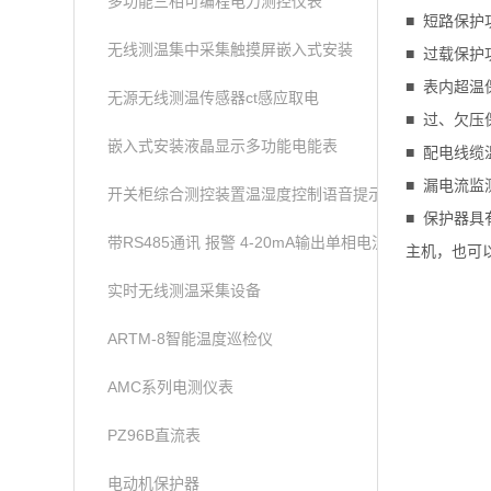
多功能三相可编程电力测控仪表
■ 短路保
无线测温集中采集触摸屏嵌入式安装
■ 过载保
■ 表内超
无源无线测温传感器ct感应取电
■ 过、欠
嵌入式安装液晶显示多功能电能表
■ 配电线
■ 漏电流
开关柜综合测控装置温湿度控制语音提示功能
■ 保护器具
带RS485通讯 报警 4-20mA输出单相电流表
主机，也可以
实时无线测温采集设备
ARTM-8智能温度巡检仪
AMC系列电测仪表
PZ96B直流表
电动机保护器