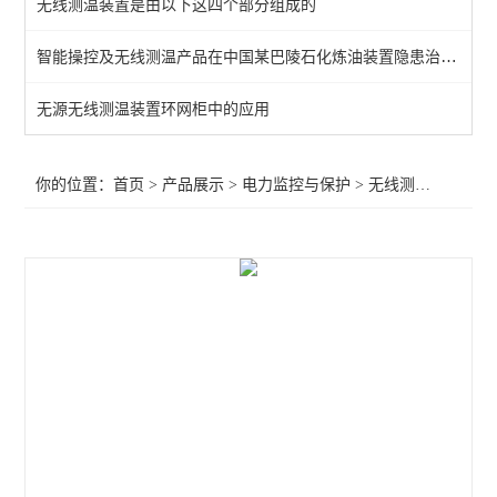
无线测温装置是由以下这四个部分组成的
频率电压紧急控制装置
智能操控及无线测温产品在中国某巴陵石化炼油装置隐患治理项目中的应用
备自投
无源无线测温装置环网柜中的应用
剩余电流
电能质量监测装置
你的位置：
首页
>
产品展示
>
电力监控与保护
>
无线测温装置
>母
APD系列局放监测装置
WHD智能型温湿度控制器
AMC96
AMC72-E4/KC智能电力仪表 电量采集
智能直流多功能电流表
智能数显电力仪表