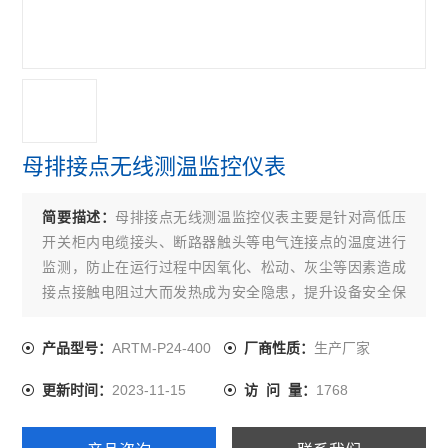
开关柜综合测控装置 温湿度模拟控制
三段式过流保护 微机综合保护装置
无线测温装置RS485接口最多可接60个互感器
实时在线测温监控系统 配电房温度监控设备
母排接点无线测温监控仪表
多功能三相可编程电力测控仪表
简要描述：
母排接点无线测温监控仪表主要是针对高低压
无线测温集中采集触摸屏嵌入式安装
开关柜内电缆接头、断路器触头等电气连接点的温度进行
监测，防止在运行过程中因氧化、松动、灰尘等因素造成
无源无线测温传感器ct感应取电
接点接触电阻过大而发热成为安全隐患，提升设备安全保
嵌入式安装液晶显示多功能电能表
障，及时、持续、准确反映设备运行状态，降低设备事故
率。
ARTM-P24-400
生产厂家
产品型号：
厂商性质：
开关柜综合测控装置温湿度控制语音提示功能
2023-11-15
1768
更新时间：
访 问 量：
带RS485通讯 报警 4-20mA输出单相电流表
实时无线测温采集设备