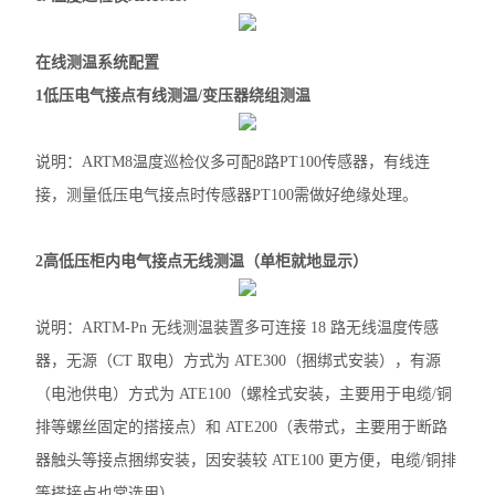
光伏直流柜采集装置
在线测温系统配置
光伏直流绝缘监测装置
1低压电气接点有线测温/变压器绕组测温
智能水泵控制器
说明：ARTM8温度巡检仪多可配8路PT100传感器，有线连
电力监控系统
接，测量低压电气接点时传感器PT100需做好绝缘处理。
三相数显电流表
2高低压柜内电气接点无线测温（单柜就地显示）
中压PT并列保护装置
三相多回路监控装置
说明：ARTM-Pn 无线测温装置多可连接 18 路无线温度传感
器，无源（CT 取电）方式为 ATE300（捆绑式安装），有源
工业用绝缘监测仪
（电池供电）方式为 ATE100（螺栓式安装，主要用于电缆/铜
单相电压表
排等螺丝固定的搭接点）和 ATE200（表带式，主要用于断路
器触头等接点捆绑安装，因安装较 ATE100 更方便，电缆/铜排
三相电压表
等搭接点也常选用）。