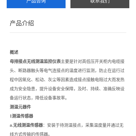
产品咨询
联系我们
ARTM-8智能温度巡检仪
产品介绍
AMC系列电测仪表
PZ96B直流表
电动机保护器
概述
母排接点无线测温监控仪表
主要是针对高低压开关柜内电缆接
弧光保护装置
头、断路器触头等电气连接点的温度进行监测，防止在运行过
数据采集传输仪
程中因氧化、松动、灰尘等因素造成接点接触电阻过大而发热
成为安全隐患，提升设备安全保障，及时、持续、准确反映设
防逆流检测仪表
备运行状态，降低设备事故率。
DJSF1352直流电能表
测温元器件
1测温传感器
母线测温监控模块
a.无线测温传感器
：安装于待测温接点，采集温度量并通过无
ATE 无线测温传感器
线方式传输的传感器。