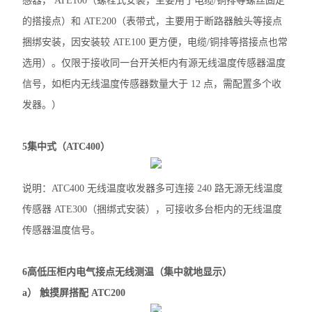
感器， ATE100（螺栓式安装，主要用于电缆/铜排等螺丝固定
可编程温湿度控制器
的搭接点）和 ATE200（表带式，主要用于断路器触头等接点
ARTM系列温度巡检测控仪
捆绑安装，因安装较 ATE100 更方便，电缆/铜排等搭接点也常
选用）。仅限于接收同一台开关柜内有源无线温度传感器温度
ASJ系列智能电力继电器
信号，如柜内无线温度传感器数量大于 12 点，需配置多个收
ACM配电线路过负荷监控装置
发器。）
ALP智能型低压线路保护装置
5集中式（ATC400）
ARTU系列四遥单元
说明：ATC400 无线温度收发器多可连接 240 路无源无线温度
AMC16 系列监控装置
传感器 ATE300（捆绑式安装），可接收多台柜内的无线温度
ARC功率因数自动补偿控制器
传感器温度信号。
PZ系列可编程智能电测仪表
6高低压柜内电气接点无线测温（集中就地显示）
查看全部 >>
a） 触摸屏搭配 ATC200