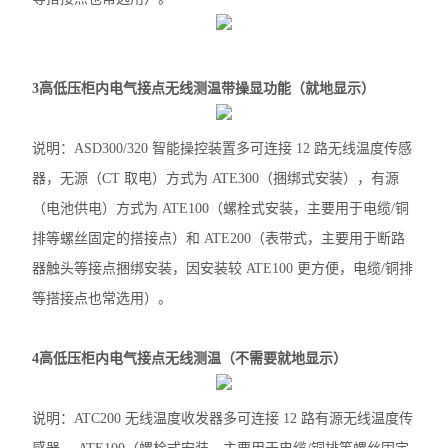
AM 系列中压保护装置
ADDC 智能空调节能控制器
3高低压柜内电气接点无线测温带操显功能（就地显示）
AGP 风力发电测量保护模块
AGF-D 光伏直流柜采集装置
说明：ASD300/320 智能操控装置多可连接 12 路无线温度传感
器，无源（CT 取电）方式为 ATE300（捆绑式安装），有源
AGF-IM 光伏直流绝缘监测装置
（电池供电）方式为 ATE100（螺栓式安装，主要用于电缆/铜
并网逆变器
排等螺丝固定的搭接点）和 ATE200（表带式，主要用于断路
器触头等接点捆绑安装，因安装较 ATE100 更方便，电缆/铜排
AGF系列导轨式智能光伏汇流采集装置
等搭接点也常选用）。
APV-M系列智能光伏汇流箱
4高低压柜内电气接点无线测温（不需要就地显示）
ACTB系列电流互感器过电压保护器
开关柜综合测控装置
说明：ATC200 无线温度收发器多可连接 12 路有源无线温度传