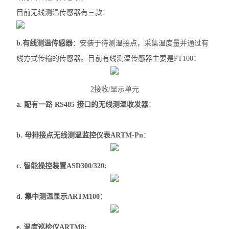
目前无线测温传感器有三款：
无线测温传感器
数据采集仪
b.有线测温传感器
：安装于待测温接点，采集温度量并通过有
线方式传输的传感器。目前有线测温传感器主要是PT100：
ALP300电动机保护器
水泵计量控制箱
2接收/显示单元
a. 配有一路 RS485 接口的无线测温收发器
：
无线测温装置
电气防火限流式保护器
b.
母排接点无线测温监控仪表
ARTM-Pn
：
安科瑞智慧综合管廊解决方案
c. 智能操控装置ASD300/320:
ARTM系列电气接点在线测温装置
智能照明控制系统
d. 集中测温显示ARTM100：
自复式过压保护器
e. 温度巡检仪ARTM8: