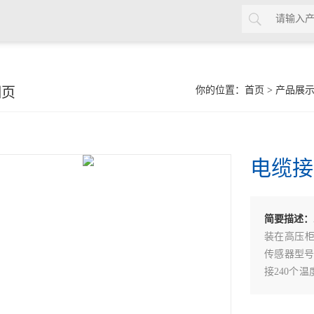
细页
你的位置：
首页
>
产品展
电缆接
简要描述：
装在高压柜
传感器型号可
接240个
数据上传到