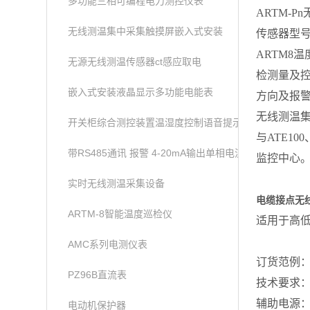
多功能三相可编程电力测控仪表
ARTM-
无线测温集中采集触摸屏嵌入式安装
传感器型号
ARTM8
无源无线测温传感器ct感应取电
检测量及控
嵌入式安装液晶显示多功能电能表
方向及报
无线测温集
开关柜综合测控装置温湿度控制语音提示功能
与ATE1
带RS485通讯 报警 4-20mA输出单相电流表
监控中心
实时无线测温采集设备
电缆接点无
ARTM-8智能温度巡检仪
适用于高
AMC系列电测仪表
订货范例
PZ96B直流表
技术要求：
辅助电源：A
电动机保护器