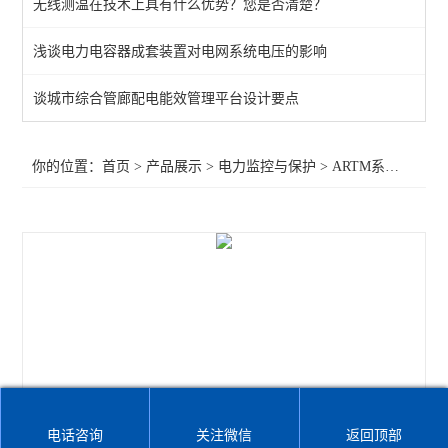
无线测温在技术上具有什么优势？您是否清楚？
频率电压紧急控制装置
浅谈电力电容器成套装置对电网系统电压的影响
备自投
谈城市综合管廊配电能效管理平台设计要点
剩余电流
电能质量监测装置
你的位置：
首页
>
产品展示
>
电力监控与保护
>
ARTM系列电气接点在线测温装置
APD系列局放监测装置
WHD智能型温湿度控制器
AMC96
AMC72-E4/KC智能电力仪表 电量采集
智能直流多功能电流表
智能数显电力仪表
电话咨询
关注微信
返回顶部