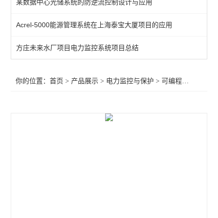
某数据中心光储系统的防逆流控制设计与应用
频率电压紧急控制装置
Acrel-5000能源管理系统在上海泰宝大厦项目的应用
备自投
方庄未来水厂项目电力监控系统项目总结
剩余电流
电能质量监测装置
你的位置：
首页
>
产品展示
>
电力监控与保护
>
可编程温湿度控制器
APD系列局放监测装置
WHD智能型温湿度控制器
AMC96
AMC72-E4/KC智能电力仪表 电量采集
智能直流多功能电流表
智能数显电力仪表