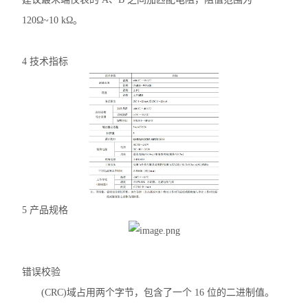
光伏直流柜采集装置
120Ω~10 kΩ。
光伏直流绝缘监测装置
4 技术指标
智能水泵控制器
电力监控系统
三相数显电流表
中压PT并列保护装置
三相多回路监控装置
5 产品规格
工业用绝缘监测仪
单相电压表
错误校验
三相电压表
(CRC)域占用两个字节，包含了一个 16 位的二进制值。