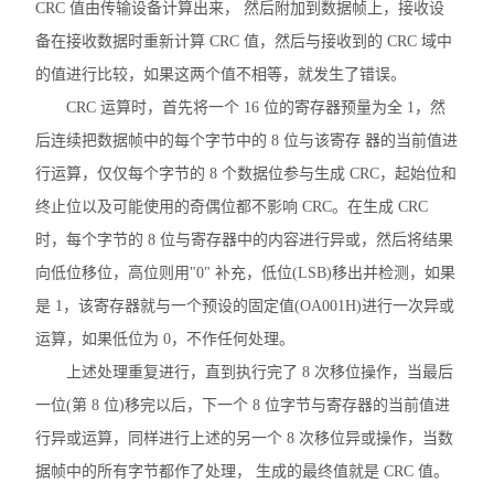
CRC 值由传输设备计算出来， 然后附加到数据帧上，接收设
AM 系列中压保护装置
备在接收数据时重新计算 CRC 值，然后与接收到的 CRC 域中
ADDC 智能空调节能控制器
的值进行比较，如果这两个值不相等，就发生了错误。
CRC 运算时，首先将一个 16 位的寄存器预量为全 1，然
AGP 风力发电测量保护模块
后连续把数据帧中的每个字节中的 8 位与该寄存 器的当前值进
AGF-D 光伏直流柜采集装置
行运算，仅仅每个字节的 8 个数据位参与生成 CRC，起始位和
终止位以及可能使用的奇偶位都不影响 CRC。在生成 CRC
AGF-IM 光伏直流绝缘监测装置
时，每个字节的 8 位与寄存器中的内容进行异或，然后将结果
并网逆变器
向低位移位，高位则用"0" 补充，低位(LSB)移出并检测，如果
是 1，该寄存器就与一个预设的固定值(OA001H)进行一次异或
AGF系列导轨式智能光伏汇流采集装置
运算，如果低位为 0，不作任何处理。
APV-M系列智能光伏汇流箱
上述处理重复进行，直到执行完了 8 次移位操作，当最后
一位(第 8 位)移完以后，下一个 8 位字节与寄存器的当前值进
ACTB系列电流互感器过电压保护器
行异或运算，同样进行上述的另一个 8 次移位异或操作，当数
开关柜综合测控装置
据帧中的所有字节都作了处理， 生成的最终值就是 CRC 值。