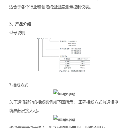
适合于各个行业和领域的温湿度测量控制仪表。
无线测温传感器
数据采集仪
2、
产品介绍
型号说明
ALP300电动机保护器
水泵计量控制箱
无线测温装置
电气防火限流式保护器
安科瑞智慧综合管廊解决方案
3 接线方式
ARTM系列电气接点在线测温装置
关于通讯部分的接线实例如下图所示： 正确接线方式为通讯电
智能照明控制系统
缆屏蔽层接大地。
自复式过压保护器
建议最末端仪表的 A、B 之间加匹配电阻，阻值范围为