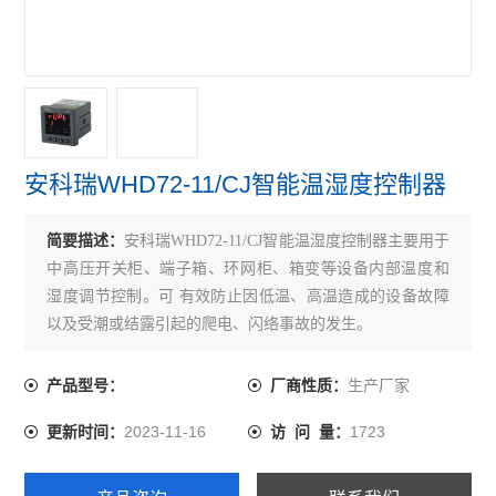
开关柜综合测控装置 温湿度模拟控制
三段式过流保护 微机综合保护装置
无线测温装置RS485接口最多可接60个互感器
实时在线测温监控系统 配电房温度监控设备
安科瑞WHD72-11/CJ智能温湿度控制器
多功能三相可编程电力测控仪表
简要描述：
安科瑞WHD72-11/CJ智能温湿度控制器主要用于
无线测温集中采集触摸屏嵌入式安装
中高压开关柜、端子箱、环网柜、箱变等设备内部温度和
湿度调节控制。可 有效防止因低温、高温造成的设备故障
无源无线测温传感器ct感应取电
以及受潮或结露引起的爬电、闪络事故的发生。
嵌入式安装液晶显示多功能电能表
生产厂家
产品型号：
厂商性质：
开关柜综合测控装置温湿度控制语音提示功能
2023-11-16
1723
更新时间：
访 问 量：
带RS485通讯 报警 4-20mA输出单相电流表
实时无线测温采集设备