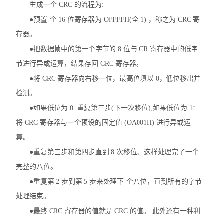
可编程温湿度控制器
生成一个 CRC 的流程为:
●预置-个 16 位寄存器为 OFFFFH(全 1) ，称之为 CRC 寄
ARTM系列温度巡检测控仪
存器。
ASJ系列智能电力继电器
●把数据帧中的第一个字节的 8 位与 CR 寄存器中的低字
节进行异或运算，结果存回 CRC 寄存器。
ACM配电线路过负荷监控装置
●将 CRC 寄存器向右移一位，最高位填以 0，低位移出并
ALP智能型低压线路保护装置
检测。
●如果低位为 0: 重复第三步(下一次移位);如果低位为 1：
ARTU系列四遥单元
将 CRC 寄存器与一个预设的固定值 (OA001H) 进行异或运
AMC16 系列监控装置
算。
●重复第三步和第四步直到 8 次移位。这样处理完了一个
ARC功率因数自动补偿控制器
完整的八位。
PZ系列可编程智能电测仪表
●重复第 2 步到第 5 步来处理下-个八位，直到所有的字节
处理结束。
查看全部 >>
●最终 CRC 寄存器的值就是 CRC 的值。 此外还有一种利