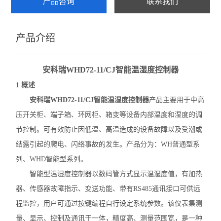
产品咨询
联系我们
ARTM-8智能温度巡检仪
产品介绍
AMC系列电测仪表
PZ96B直流表
安科瑞WHD72-11/CJ智能温湿度控制器
电动机保护器
1 概述
安科瑞WHD72-11/CJ智能温湿度控制器
产品主要用于中高
弧光保护装置
压开关柜、端子箱、环网柜、箱变等设备内部温度和湿度的调
数据采集传输仪
节控制。可有效防止因低温、高温造成的设备故障以及受潮或
结露引起的爬电、闪络事故的发生。产品分为：WH普通型系
防逆流检测仪表
列、WHD智能型系列。
DJSF1352直流电能表
智能型温湿度控制器以数码管方式显示温湿度值，有加热
器、传感器故障指示、变送功能、带有RS485通讯接口可供远
母线测温监控模块
程监控，用户可通过按键编程自行设定系统参数。该仪表集测
ATE 无线测温传感器
量、显示、控制及通讯于一体，精度高、测量范围宽，是一种